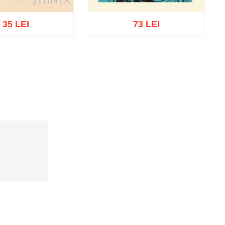
35 LEI
73 LEI
oc epuizat
Adaugă în coș
Wishlist