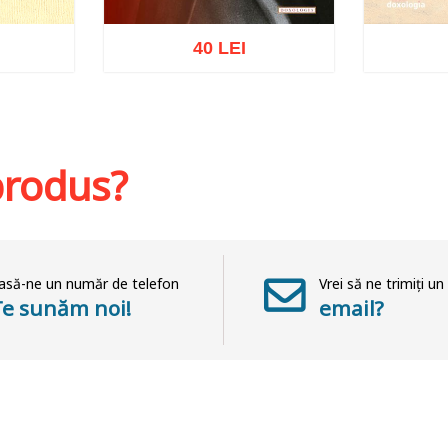
40 LEI
St
hlist
Adaugă în coș
Wishlist
 produs?
asă-ne un număr de telefon
Vrei să ne trimiți un
Te sunăm noi!
email?