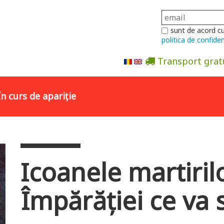
sunt de acord c
politica de confiden
Transport grat
Abonare la newsletter
În curs de apariție
Icoanele martirilo
Împărăției ce va 