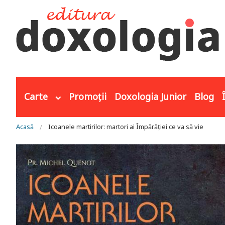
Mergi la conţinutul principal
Carte
Promoții
Doxologia Junior
Blog
Eşti aici
Acasă
Icoanele martirilor: martori ai Împărăției ce va să vie