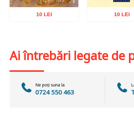
10 LEI
10 LEI
Adaugă în coș
Wishlist
Adaugă în coș
Wis
Ai întrebări legate de
Ne poți suna la
L
0724 550 463