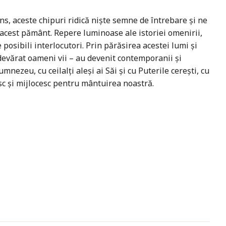
ens, aceste chipuri ridică nişte semne de întrebare şi ne
e acest pământ. Repere luminoase ale istoriei omenirii,
 posibili interlocutori. Prin părăsirea acestei lumi şi
 adevărat oameni vii – au devenit contemporanii şi
umnezeu, cu ceilalţi aleşi ai Săi şi cu Puterile cereşti, cu
sc şi mijlocesc pentru mântuirea noastră.