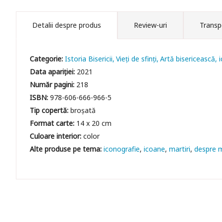
Detalii despre produs
Review-uri
Transp
Categorie:
Istoria Bisericii
Vieți de sfinți
Artă bisericească, 
Data apariției:
2021
Număr pagini:
218
ISBN:
978-606-666-966-5
Tip copertă:
broșată
Format carte:
14 x 20 cm
Culoare interior:
color
iconografie
icoane
martiri
despre m