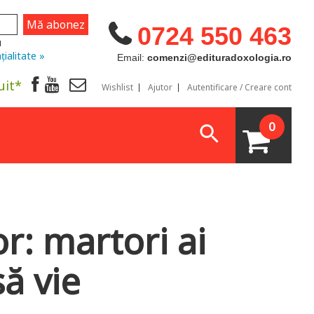
0724 550 463
u
țialitate »
Email:
comenzi@edituradoxologia.ro
uit*
Wishlist
Ajutor
Autentificare / Creare cont
0
r: martori ai
să vie