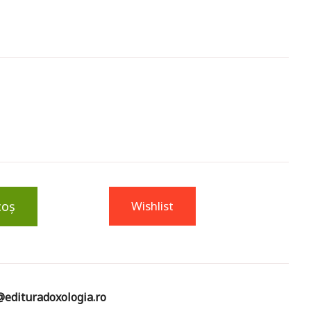
coș
Wishlist
edituradoxologia.ro