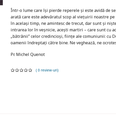
Într-o lume care îşi pierde reperele şi este avidă de s
arată care este adevăratul scop al vieţuirii noastre p
în acelaşi timp, ne amintesc de trecut, dar sunt şi nişte
intrarea lor în veşnicie, aceşti martiri – care sunt cu
„bătrânii” celor credincioşi, fiinţe ale comuniunii: cu D
oamenii îndreptaţi către bine. Ne veghează, ne ocrote
Pr. Michel Quenot
( 0 review-uri)