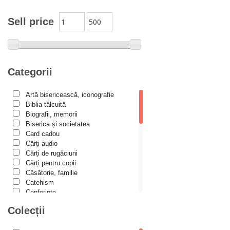
Alexandra Schmalzbach
Alexandru Creţu
Sell price
Alexandru Elian
Alexandru Huțanu
Alexandru Lascarov-Moldovanu
Categorii
Alexandru Mihăilă
Artă bisericească, iconografie
Alexandru Rădescu
Biblia tâlcuită
Alexandru Tkacenko
Biografii, memorii
Biserica și societatea
Alexis Torrance
Card cadou
Cărţi audio
Alina Ana Nistor
Cărți de rugăciuni
Alphonse de LAMARTINE
Cărți pentru copii
Căsătorie, familie
Amy Parker
Catehism
Conferințe
Ana Iacov
Cuvinte duhovniceşti
Colecții
Ana-Lorina Iacob
Dicționare
Dogmatică
Anastasiya Sokolova