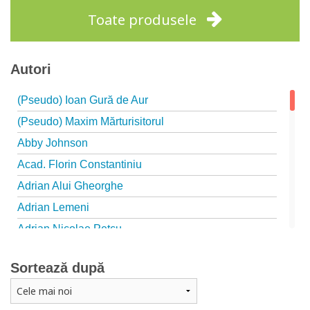
Toate produsele
Autori
(Pseudo) Ioan Gură de Aur
(Pseudo) Maxim Mărturisitorul
Abby Johnson
Acad. Florin Constantiniu
Adrian Alui Gheorghe
Adrian Lemeni
Adrian Nicolae Petcu
Adrian Papahagi
Sortează după
Adriana Petrescu
Alexandra Rotariu