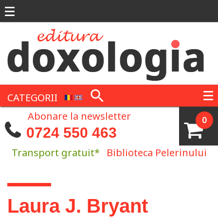
Mergi la conţinutul principal
CATEGORII
Abonare la newsletter
0
0724 550 463
Transport gratuit*
Biblioteca Pelerinului
Eşti aici
Laura J. Bryant