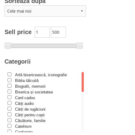
Sortează după
Adriana Petrescu
Alexandra Rotariu
Alexandra Schmalzbach
Alexandru Creţu
Sell price
Alexandru Elian
Alexandru Huțanu
Alexandru Lascarov-Moldovanu
Categorii
Alexandru Mihăilă
Artă bisericească, iconografie
Alexandru Rădescu
Biblia tâlcuită
Alexandru Tkacenko
Biografii, memorii
Biserica și societatea
Alexis Torrance
Card cadou
Cărţi audio
Alina Ana Nistor
Cărți de rugăciuni
Alphonse de LAMARTINE
Cărți pentru copii
Căsătorie, familie
Amy Parker
Catehism
Conferințe
Ana Iacov