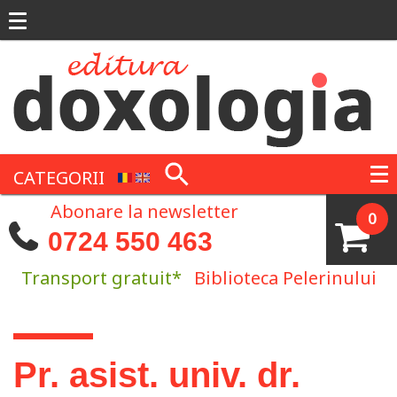
Mergi la conţinutul principal
CATEGORII
Abonare la newsletter
0
0724 550 463
Transport gratuit*
Biblioteca Pelerinului
Eşti aici
Pr. asist. univ. dr.