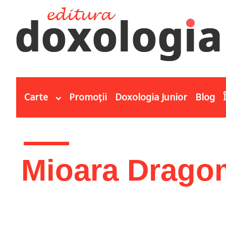
Mergi la conţinutul principal
Carte
Promoții
Doxologia Junior
Blog
Eşti aici
Mioara Drago