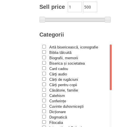
Moldovanu
Sell price
Alexandru Mihăilă
Wishlist
Alexandru Rădescu
Alexandru Tkacenko
Categorii
Alexis Torrance
Artă bisericească, iconografie
Alina Ana Nistor
Biblia tâlcuită
Alphonse de LAMARTINE
Biografii, memorii
Biserica și societatea
Amy Parker
Card cadou
Cărţi audio
Ana Iacov
Cărți de rugăciuni
Ana-Lorina Iacob
Cărți pentru copii
Căsătorie, familie
Anastasiya Sokolova
Catehism
Anca Apostol
Conferințe
Cuvinte duhovniceşti
Anca Vasiliu
Dicționare
Dogmatică
Andreea Ogăraru
Filocalia