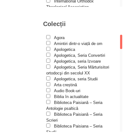
Andreea și Ana Maria
International Orthodox
Lemnaru
Theological Association
Istoria Bisericii
Andrei Dîrlău
Lecturi motivaționale
Colecții
Andrei Macar
Liturgică şi Pastorală
Muzică bisericească
Andrew Stephen Damick
Pateric
Agora
Patristică
Anthony Stehlin
Amintiri dintr-o viață de om
Pelerinaje/Turism
Apologetica
Araz Veliev
Poezie și proză creștină
Apologetica, Seria Convertiri
Predici/Omilii
Apologetica, seria Izvoare
Arhid. dr. Iulian-Ciprian Rusu
Psihoterapie ortodoxă
Apologetica, Seria Mărturisitori
Religie, știință, filosofie
Arhid. John Chryssavgis
ortodocşi din secolul XX
Sănătate/Stil de viaţă
Apologetica, seria Studii
Arhid. Laurean Mircea
Spiritualitate ortodoxă
Arta creștină
Studii
Audio Book-uri
Arhid. lect. univ. dr. Adrian-
Vieți de sfinți
Sorin Mihalache
Biblia în actualitate
Biblioteca Paisiană – Seria
Arhidiacon Alexandru Grigoraș
Antologie psaltică
Biblioteca Paisiană – Seria
Arhim. Athanasie
Scrieri
Stavrovouniotul
Biblioteca Paisiana – Seria
Arhim. Clement Haralam
Studii
Biblioteca Paisiană – Seria