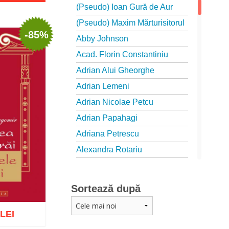
(Pseudo) Ioan Gură de Aur
(Pseudo) Maxim Mărturisitorul
-85%
Abby Johnson
Acad. Florin Constantiniu
Adrian Alui Gheorghe
Adrian Lemeni
Adrian Nicolae Petcu
Adrian Papahagi
Adriana Petrescu
Alexandra Rotariu
Alexandra Schmalzbach
Alexandru Creţu
Sortează după
Alexandru Elian
Alexandru Huțanu
 LEI
Alexandru Lascarov-