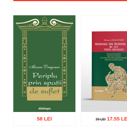
58 LEI
17.55 LE
39 LEI
39 LEI