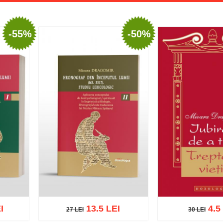
-55%
-50%
I
13.5 LEI
4.5
27 LEI
30 LEI
27 LEI
30 LEI