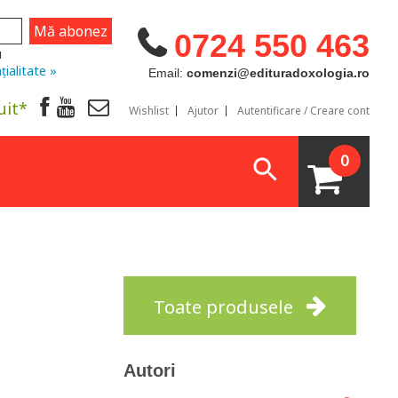
0724 550 463
u
țialitate »
Email:
comenzi@edituradoxologia.ro
uit*
Wishlist
Ajutor
Autentificare / Creare cont
0
Toate produsele
Autori