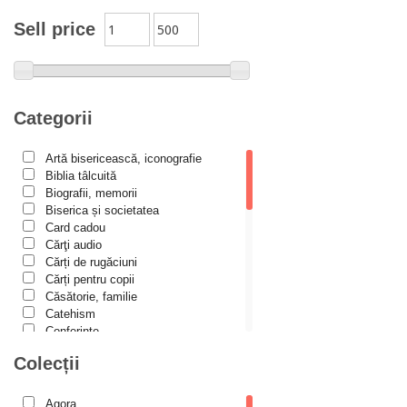
Alexandru Creţu
Sell price
Alexandru Elian
Alexandru Huțanu
Alexandru Lascarov-Moldovanu
Categorii
Alexandru Mihăilă
Artă bisericească, iconografie
Alexandru Rădescu
Biblia tâlcuită
Alexandru Tkacenko
Biografii, memorii
Biserica și societatea
Alexis Torrance
Card cadou
Cărţi audio
Alina Ana Nistor
Cărți de rugăciuni
Alphonse de LAMARTINE
Cărți pentru copii
Căsătorie, familie
Amy Parker
Catehism
Conferințe
Ana Iacov
Cuvinte duhovniceşti
Colecții
Ana-Lorina Iacob
Dicționare
Dogmatică
Anastasiya Sokolova
Filocalia
Agora