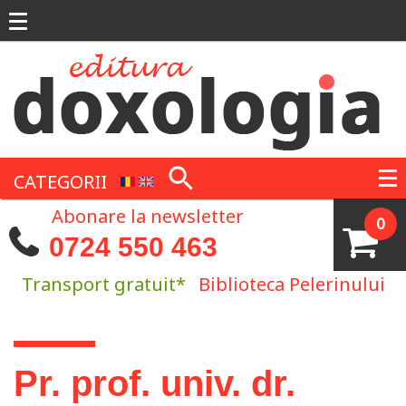
Mergi la conţinutul principal
CATEGORII
Abonare la newsletter
0
0724 550 463
Transport gratuit*
Biblioteca Pelerinului
Eşti aici
Pr. prof. univ. dr.