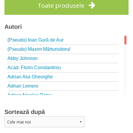
Toate produsele
Autori
(Pseudo) Ioan Gură de Aur
(Pseudo) Maxim Mărturisitorul
Abby Johnson
Acad. Florin Constantiniu
Adrian Alui Gheorghe
Adrian Lemeni
Adrian Nicolae Petcu
Adrian Papahagi
Sortează după
Adriana Petrescu
Alexandra Rotariu
Alexandra Schmalzbach