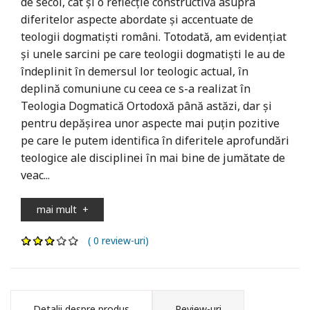
de secol, cât şi o reflecţie constructivă asupra
diferitelor aspecte abordate şi accentuate de
teologii dogmatişti români. Totodată, am evidenţiat
şi unele sarcini pe care teologii dogmatişti le au de
îndeplinit în demersul lor teologic actual, în
deplină comuniune cu ceea ce s-a realizat în
Teologia Dogmatică Ortodoxă până astăzi, dar şi
pentru depăşirea unor aspecte mai puţin pozitive
pe care le putem identifica în diferitele aprofundări
teologice ale disciplinei în mai bine de jumătate de
veac...
mai mult
+
( 0 review-uri)
Detalii despre produs
Review-uri