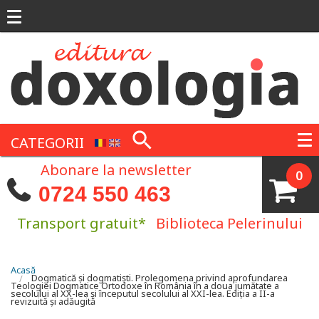
Mergi la conţinutul principal
CATEGORII
Abonare la newsletter
0
0724 550 463
Transport gratuit*
Biblioteca Pelerinului
Eşti aici
Acasă
Dogmatică și dogmatiști. Prolegomena privind aprofundarea
Teologiei Dogmatice Ortodoxe în România în a doua jumătate a
secolului al XX-lea şi începutul secolului al XXI-lea. Ediţia a II-a
revizuită şi adăugită