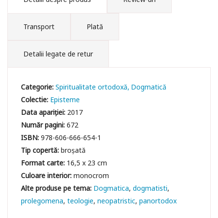
Transport
Plată
Detalii legate de retur
Categorie:
Spiritualitate ortodoxă
Dogmatică
Colectie:
Episteme
Data apariției:
2017
Număr pagini:
672
ISBN:
978-606-666-654-1
Tip copertă:
broșată
Format carte:
16,5 x 23 cm
Culoare interior:
monocrom
Dogmatica
dogmatisti
prolegomena
teologie
neopatristic
panortodox