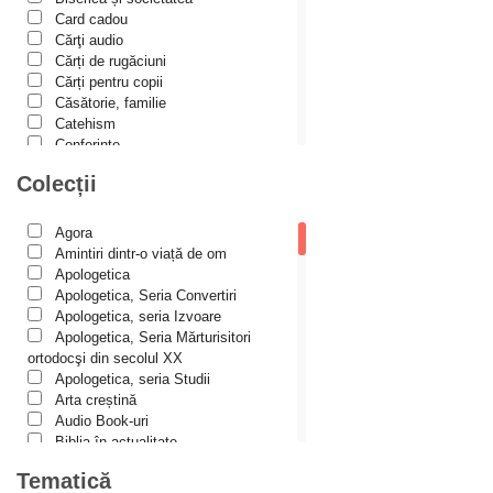
Alexis Torrance
Card cadou
Cărţi audio
Alina Ana Nistor
Cărți de rugăciuni
Alphonse de LAMARTINE
Cărți pentru copii
Căsătorie, familie
Amy Parker
Catehism
Conferințe
Ana Iacov
Cuvinte duhovniceşti
Colecții
Ana-Lorina Iacob
Dicționare
Dogmatică
Anastasiya Sokolova
Filocalia
Agora
International Orthodox Theological
Anca Apostol
Amintiri dintr-o viață de om
Association
Apologetica
Anca Vasiliu
Istoria Bisericii
Apologetica, Seria Convertiri
Lecturi motivaționale
Apologetica, seria Izvoare
Andreea Ogăraru
Liturgică şi Pastorală
Apologetica, Seria Mărturisitori
Andreea și Ana Maria Lemnaru
Muzică bisericească
ortodocşi din secolul XX
Pateric
Apologetica, seria Studii
Andrei Dîrlău
Patristică
Arta creștină
Pelerinaje/Turism
Andrei Macar
Audio Book-uri
Poezie și proză creștină
Biblia în actualitate
Andrew Stephen Damick
Predici/Omilii
Biblioteca Paisiană – Seria
Tematică
Psihoterapie ortodoxă
Antologie psaltică
Anthony Stehlin