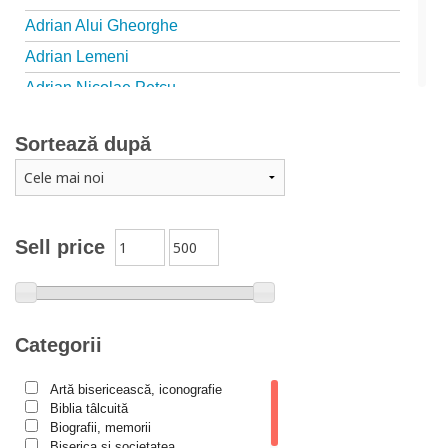
Adrian Alui Gheorghe
Adrian Lemeni
Adrian Nicolae Petcu
Adrian Papahagi
Sortează după
Adriana Petrescu
Alexandra Rotariu
Alexandra Schmalzbach
Alexandru Creţu
Sell price
Alexandru Elian
Alexandru Huțanu
Alexandru Lascarov-Moldovanu
Categorii
Alexandru Mihăilă
Artă bisericească, iconografie
Alexandru Rădescu
Biblia tâlcuită
Alexandru Tkacenko
Biografii, memorii
Biserica și societatea