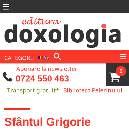
Mergi la conţinutul principal
CATEGORII
Abonare la newsletter
0
0724 550 463
Transport gratuit*
Biblioteca Pelerinului
Eşti aici
Sfântul Grigorie