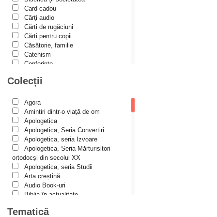
Alexis Torrance
Card cadou
Cărţi audio
Alina Ana Nistor
Cărți de rugăciuni
Alphonse de LAMARTINE
Cărți pentru copii
Căsătorie, familie
Amy Parker
Catehism
Conferințe
Ana Iacov
Cuvinte duhovniceşti
Colecții
Ana-Lorina Iacob
Dicționare
Dogmatică
Anastasiya Sokolova
Filocalia
Agora
International Orthodox Theological
Anca Apostol
Amintiri dintr-o viață de om
Association
Apologetica
Anca Vasiliu
Istoria Bisericii
Apologetica, Seria Convertiri
Lecturi motivaționale
Apologetica, seria Izvoare
Andreea Ogăraru
Liturgică şi Pastorală
Apologetica, Seria Mărturisitori
Andreea și Ana Maria Lemnaru
Muzică bisericească
ortodocşi din secolul XX
Pateric
Apologetica, seria Studii
Andrei Dîrlău
Patristică
Arta creștină
Pelerinaje/Turism
Andrei Macar
Audio Book-uri
Poezie și proză creștină
Biblia în actualitate
Andrew Stephen Damick
Predici/Omilii
Biblioteca Paisiană – Seria
Tematică
Psihoterapie ortodoxă
Antologie psaltică
Anthony Stehlin