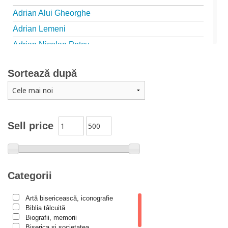
Adrian Alui Gheorghe
Adrian Lemeni
Adrian Nicolae Petcu
Adrian Papahagi
Sortează după
Adriana Petrescu
Alexandra Rotariu
Alexandra Schmalzbach
Alexandru Creţu
Sell price
Alexandru Elian
Alexandru Huțanu
Alexandru Lascarov-Moldovanu
Categorii
Alexandru Mihăilă
Artă bisericească, iconografie
Alexandru Rădescu
Biblia tâlcuită
Alexandru Tkacenko
Biografii, memorii
Biserica și societatea