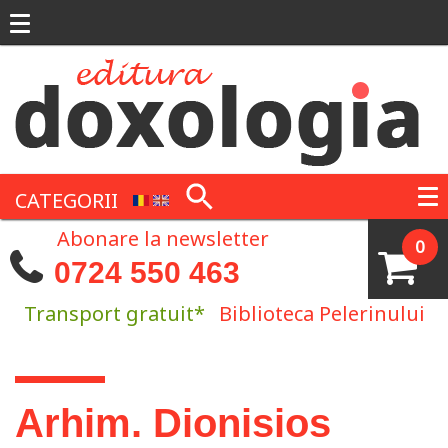
Mergi la conţinutul principal
CATEGORII
Abonare la newsletter
0
0724 550 463
Transport gratuit*
Biblioteca Pelerinului
Eşti aici
Arhim. Dionisios