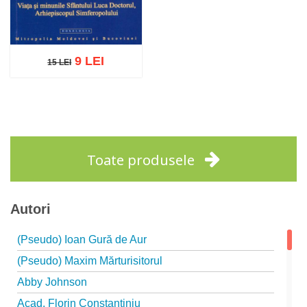
9 LEI
15 LEI
15 LEI
Adaugă în coș
Wishlist
Toate produsele
Autori
(Pseudo) Ioan Gură de Aur
(Pseudo) Maxim Mărturisitorul
Abby Johnson
Acad. Florin Constantiniu