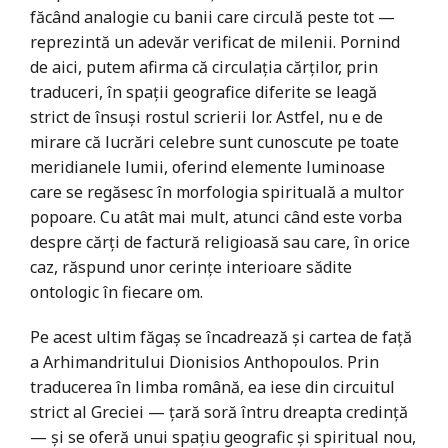
făcând analogie cu banii care circulă peste tot —
reprezintă un adevăr verificat de milenii. Pornind
de aici, putem afirma că circulația cărților, prin
traduceri, în spații geografice diferite se leagă
strict de însuși rostul scrierii lor. Astfel, nu e de
mirare că lucrări celebre sunt cunoscute pe toate
meridianele lumii, oferind elemente luminoase
care se regăsesc în morfologia spirituală a multor
popoare. Cu atât mai mult, atunci când este vorba
despre cărți de factură religioasă sau care, în orice
caz, răspund unor cerințe interioare sădite
ontologic în fiecare om.
Pe acest ultim făgaș se încadrează și cartea de față
a Arhimandritului Dionisios Anthopoulos. Prin
traducerea în limba română, ea iese din circuitul
strict al Greciei — țară soră întru dreapta credință
— și se oferă unui spațiu geografic și spiritual nou,