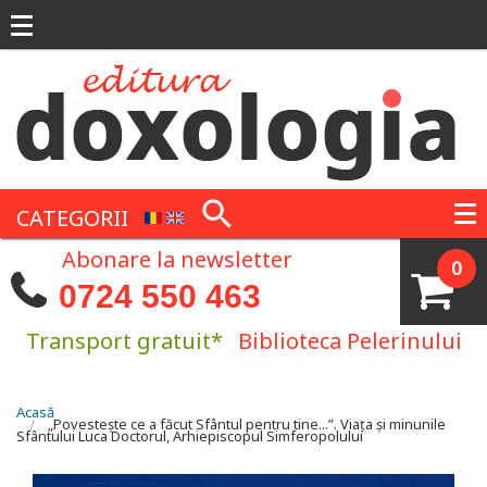
Mergi la conţinutul principal
CATEGORII
Abonare la newsletter
0
0724 550 463
Transport gratuit*
Biblioteca Pelerinului
Eşti aici
Acasă
„Povestește ce a făcut Sfântul pentru tine...”. Viața și minunile
Sfântului Luca Doctorul, Arhiepiscopul Simferopolului