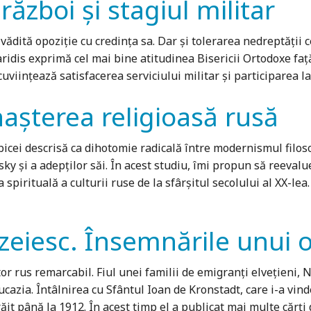
 război şi stagiul militar
 vădită opoziţie cu credinţa sa. Dar şi tolerarea nedreptăţii 
idis exprimă cel mai bine atitudinea Bisericii Ortodoxe faţă 
ncuviinţează satisfacerea serviciului militar şi participarea 
aşterea religioasă rusă
icei descrisă ca dihotomie radicală între modernismul filosof
vsky şi a adepţilor săi. În acest studiu, îmi propun să reev
a spirituală a culturii ruse de la sfârşitul secolului al XX-
zeiesc. Însemnările unui 
r rus remarcabil. Fiul unei familii de emigranţi elveţieni, Ni
azia. Întâlnirea cu Sfântul Ioan de Kronstadt, care i-a vinde
it până la 1912. În acest timp el a publicat mai multe cărţi