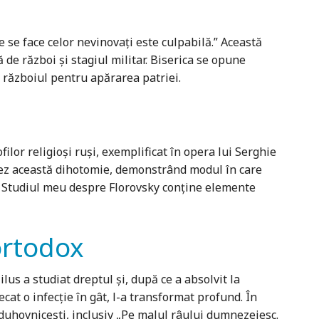
ce se face celor nevinovaţi este culpabilă.” Această
de război şi stagiul militar. Biserica se opune
la războiul pentru apărarea patriei.
ilor religioşi ruşi, exemplificat în opera lui Serghie
aluez această dihotomie, demonstrând modul în care
lea. Studiul meu despre Florovsky conţine elemente
ortodox
lus a studiat dreptul şi, după ce a absolvit la
cat o infecţie în gât, l-a transformat profund. În
 duhovniceşti, inclusiv „Pe malul râului dumnezeiesc.