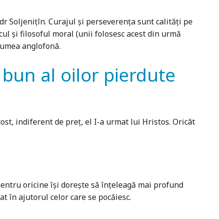
r Soljenițîn. Curajul și perseverența sunt calități pe
cul și filosoful moral (unii folosesc acest din urmă
 lumea anglofonă.
 bun al oilor pierdute
t, indiferent de preţ, el I-a urmat lui Hristos. Oricât
 pentru oricine își dorește să înțeleagă mai profund
at în ajutorul celor care se pocăiesc.