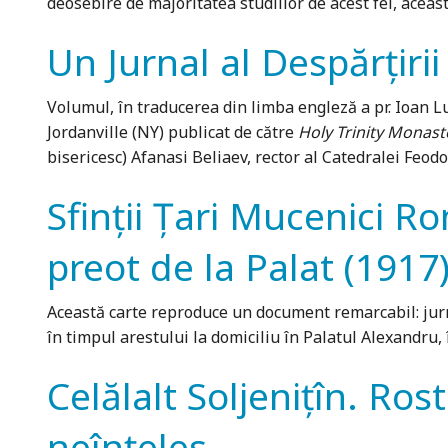
deosebire de majoritatea studiilor de acest fel, aceas
Un Jurnal al Despărțirii
Volumul, în traducerea din limba engleză a pr. Ioan L
Jordanville (NY) publicat de către
Holy Trinity Monast
bisericesc) Afanasi Beliaev, rector al Catedralei Feodo
Sfinții Țari Mucenici Ro
preot de la Palat (1917
Această carte reproduce un document remarcabil: jurna
în timpul arestului la domiciliu în Palatul Alexandru
Celălalt Soljeniţîn. Ros
neînţeles