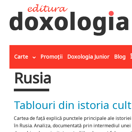
Mergi la conţinutul principal
Carte
Promoții
Doxologia Junior
Blog
Rusia
Eşti aici
Tablouri din istoria cult
Cartea de față explică punctele principale ale istoriei
în Rusia. Analiza, documentată prin intermediul unei s