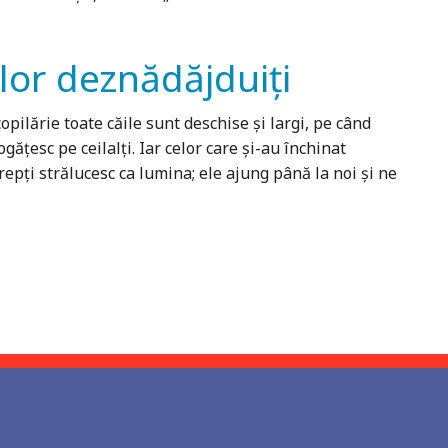
lor deznădăjduiți
pilărie toate căile sunt deschise şi largi, pe când
găţesc pe ceilalţi. Iar celor care şi-au închinat
epţi strălucesc ca lumina; ele ajung până la noi şi ne