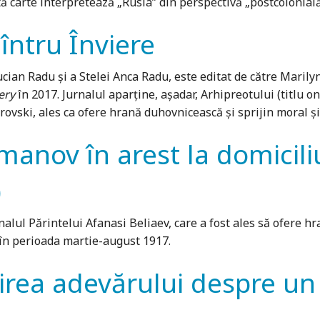
tă carte interpretează „Rusia” din perspectivă „postcolonială
 întru Înviere
ucian Radu și a Stelei Anca Radu, este editat de către Maril
ery
în 2017. Jurnalul aparține, așadar, Arhipreotului (titlu on
rovski, ales ca ofere hrană duhovnicească și sprijin moral și
manov în arest la domicili
)
lul Părintelui Afanasi Beliaev, care a fost ales să ofere hr
, în perioada martie-august 1917.
tirea adevărului despre un 