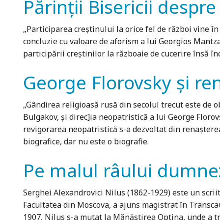
Părinţii Bisericii despre
„Participarea creştinului la orice fel de război vine în
concluzie cu valoare de aforism a lui Georgios Mantzar
participării creştinilor la războaie de cucerire însă î
George Florovsky şi ren
„Gândirea religioasă rusă din secolul trecut este de ob
Bulgakov, şi direc]ia neopatristică a lui George Floro
revigo­rarea neopatristică s-a dezvoltat din renaştere
biografice, dar nu este o biografie.
Pe malul râului dumne
Serghei Alexandrovici Nilus (1862-1929) este un scriito
Facultatea din Moscova, a ajuns magistrat în Transcauc
1907, Nilus s-a mutat la Mănăstirea Optina, unde a tră