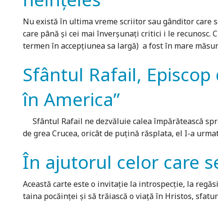
Nu există în ultima vreme scriitor sau gânditor care s
care până și cei mai înverșunați critici i le recunosc.
termen în accepțiunea sa largă) a fost în mare măsur
Sfântul Rafail, Episcop
în America”
Sfântul Rafail ne dezvăluie calea împărătească spre mâ
de grea Crucea, oricât de puţină răsplata, el I-a urmat
În ajutorul celor care 
Această carte este o invitație la introspecție, la regă
taina pocăinței și să trăiască o viață în Hristos, sfatu