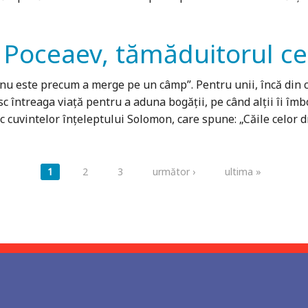
a Poceaev, tămăduitorul ce
 nu este precum a merge pe un câmp”. Pentru unii, încă din co
sc întreaga viaţă pentru a aduna bogăţii, pe când alţii îi îmbo
 cuvintelor înţeleptului Solomon, care spune: „Căile celor dr
1
2
3
următor ›
ultima »