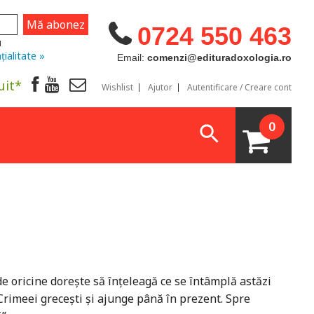
0724 550 463
u
țialitate »
Email:
comenzi@edituradoxologia.ro
uit*
Wishlist
Ajutor
Autentificare / Creare cont
0
 de oricine dorește să înțeleagă ce se întâmplă astăzi
 Crimeei grecești și ajunge până în prezent. Spre