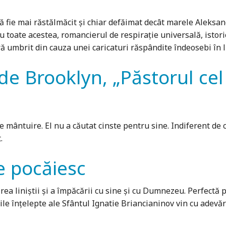
ă fie mai răstălmăcit și chiar defăimat decât marele Aleksand
 Cu toate acestea, romancierul de respirație universală, istori
ă umbrit din cauza unei caricaturi răspândite îndeosebi în
 de Brooklyn, „Păstorul cel
ntuire. El nu a căutat cinste pentru sine. Indiferent de cos
.
se pocăiesc
sirea liniștii și a împăcării cu sine și cu Dumnezeu. Perfectă
rile înțelepte ale Sfântul Ignatie Briancianinov vin cu adevăr