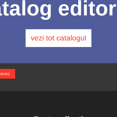
talog editor
vezi tot catalogul