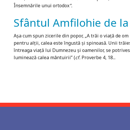
Însemnările unui ortodox
”.
Sfântul Amfilohie de l
Aşa cum spun zicerile din popor, „A trăi o viaţă de om
pentru alţii, calea este îngustă şi spinoasă. Unii trăie
întreaga viaţă lui Dumnezeu şi oamenilor, se potrivesc
luminează calea mântuirii” (
cf.
Proverbe 4, 18...
Pagini