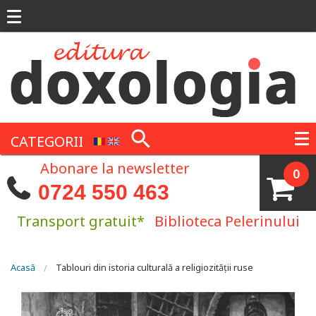
Mergi la conţinutul principal
CATEGORII
Abonare la newsletter
0
0724 550 463
Transport gratuit*
Biblioteca Pelerinului
Eşti aici
Acasă
Tablouri din istoria culturală a religiozităţii ruse