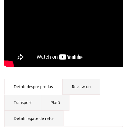
culturală a religiozității
ruse” – o nouă apariție
editorială, lansată la
Iași
Detalii despre produs
Review-uri
Transport
Plată
Detalii legate de retur