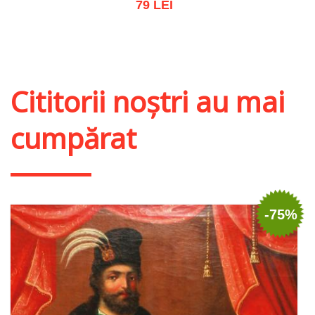
79 LEI
Adaugă în coș
Wishlist
Cititorii noștri au mai
cumpărat
-75%