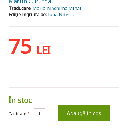
Martin C. Putna
Traducere:
Maria-Mădălina Mihai
Ediție îngrijită de:
Iulia Nițescu
75
LEI
În stoc
Adaugă în coș
Cantitate
*