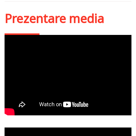
Prezentare media
Lansarea volumului
„Tablouri din istoria
culturală a religiozităţii
ruse”
„Tablouri din istoria