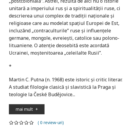
„postcolonială”. Astfel, rezultă de aici nu o istorie
unitară a imperiului rus și a spiritualității ruse, ci
descrierea unui complex de tradiții naționale și
religioase care au modelat spațiul Europei de Est,
incluzând „contraculturile” ruse și influențele
germane, mongole, evreiești, catolice sau polono-
lituaniene. O atenție deosebită este acordată
Ucrainei, moștenitoarea „celeilalte Rusii”.
*
Martin C. Putna (n. 1968) este istoric și critic literar.
A studiat filologie clasică și slavistică la Praga și
teologie la České Budějovice...
mai mult
+
( 0 review-uri)