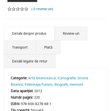
( 0 review-uri)
Detalii despre produs
Review-uri
Transport
Plată
Detalii legate de retur
Categorie:
Artă bisericească, iconografie
Istoria
Bisericii
Pelerinaje/Turism
Biografii, memorii
Data apariției:
2012
Număr pagini:
320
ISBN:
978-606-8278-68-1
Tip copertă:
broșată