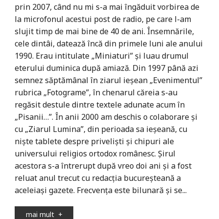
prin 2007, când nu mi s-a mai îngăduit vorbirea de
la microfonul acestui post de radio, pe care l-am
slujit timp de mai bine de 40 de ani. Însemnările,
cele dintâi, datează încă din primele luni ale anului
1990. Erau intitulate „Miniaturi” şi luau drumul
eterului duminica după amiază. Din 1997 până azi
semnez săptămânal în ziarul ieşean „Evenimentul”
rubrica „Fotograme”, în chenarul căreia s-au
regăsit destule dintre textele adunate acum în
„Pisanii…”. În anii 2000 am deschis o colaborare şi
cu „Ziarul Lumina”, din perioada sa ieşeană, cu
nişte tablete despre privelişti şi chipuri ale
universului religios ortodox românesc. Şirul
acestora s-a întrerupt după vreo doi ani şi a fost
reluat anul trecut cu redacţia bucureşteană a
aceleiaşi gazete. Frecvenţa este bilunară şi se...
mai mult
+