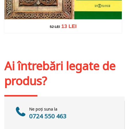
13 LEI
52 LEI
52 LEI
Adaugă în coș
Wishlist
Ai întrebări legate de
produs?
Ne poți suna la
0724 550 463