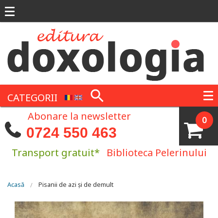
Mergi la conţinutul principal
CATEGORII
Abonare la newsletter
0
0724 550 463
Transport gratuit*
Biblioteca Pelerinului
Eşti aici
Acasă
Pisanii de azi şi de demult