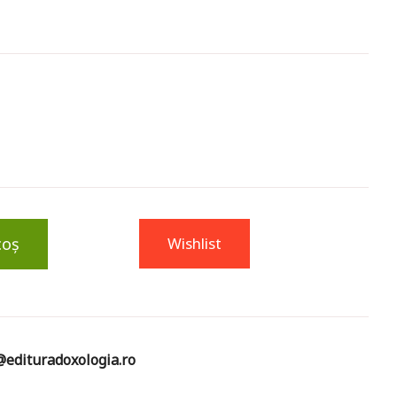
coș
Wishlist
edituradoxologia.ro