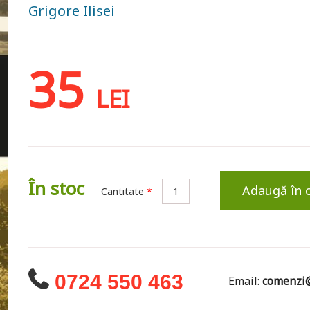
Grigore Ilisei
35
LEI
În stoc
Adaugă în 
Cantitate
*
0724 550 463
Email:
comenzi@