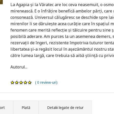
La Agapia și la Văratec are loc ceva neasemuit, o osmoz
mirenească. E o înfrățire benefică ambelor părți, care 
consonează. Universul călugăresc se deschide spre laic
mirenilor li se dăruiește acea curăție care în spațiul m
fenomen care merită reflecție și tâlcuire pentru sine și
posibilă aderare. Am purces la un asemenea demers, sc
rezervații de îngeri, rezistente împotriva tuturor tenta
libertatea și-a regăsit locul în așezământul nostru sta
către lumea largă, care trebuia să aibă știință cu priv
Autorul...
( 0 review-uri)
ort
Plată
Detalii legate de retur