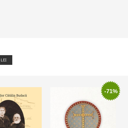
 LEI
-71%