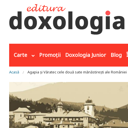
Mergi la conţinutul principal
Carte
Promoții
Doxologia Junior
Blog
Eşti aici
Acasă
Agapia și Văratec cele două sate mănăstirești ale României