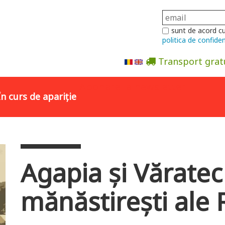
sunt de acord c
politica de confiden
Transport grat
Abonare la newsletter
În curs de apariție
Agapia și Văratec
mănăstirești ale