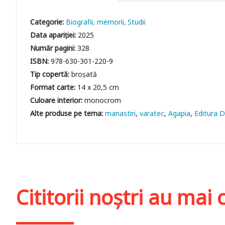
Categorie:
Biografii, memorii
Studii
Data apariției:
2025
Număr pagini:
328
ISBN:
978-630-301-220-9
Tip copertă:
broșată
Format carte:
14 x 20,5 cm
Culoare interior:
monocrom
manastiri
varatec
Agapia
Editura 
Cititorii noștri au ma