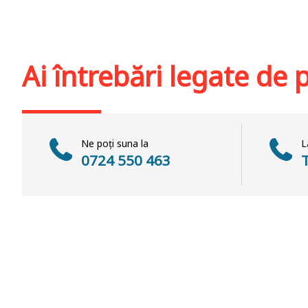
Adaugă în coș
Wishlist
Adaugă în coș
Wis
Ai întrebări legate de
Ne poți suna la
L
0724 550 463