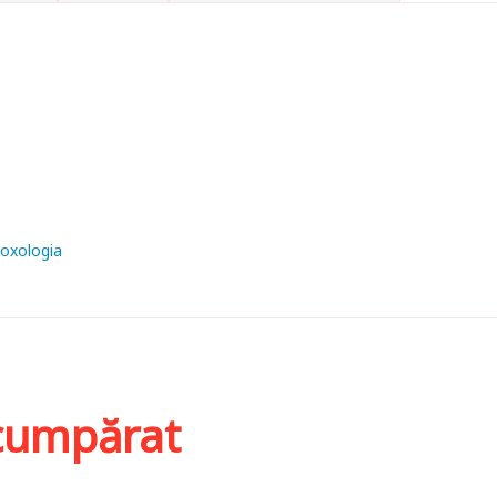
Doxologia
i cumpărat