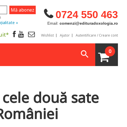
0724 550 463
u
țialitate »
Email:
comenzi@edituradoxologia.ro
uit*
Wishlist
Ajutor
Autentificare / Creare cont
0
 cele două sate
 României