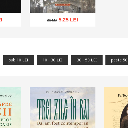
I
5.25 LEI
21 LEI
21 LEI
Adaugă în coș
Wishlist
hlist
sub 10 LEI
10 - 30 LEI
30 - 50 LEI
peste 50