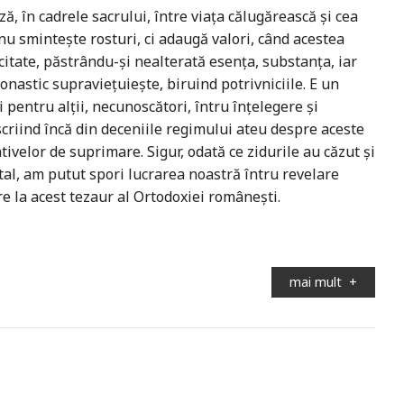
ă, în cadrele sacrului, între viața călugărească și cea
nu smintește rosturi, ci adaugă valori, când acestea
itate, păstrându-și nealterată esența, substanța, iar
onastic supraviețuiește, biruind potrivniciile. E un
 pentru alții, necunoscători, întru înțelegere și
riind încă din deceniile regimului ateu despre aceste
tivelor de suprimare. Sigur, odată ce zidurile au căzut și
tal, am putut spori lucrarea noastră întru revelare
ire la acest tezaur al Ortodoxiei românești.
mai mult
+