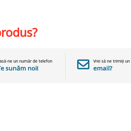
hlist
Adaugă în coș
Wishlist
Adaug
 produs?
asă-ne un număr de telefon
Vrei să ne trimiți un
Te sunăm noi!
email?