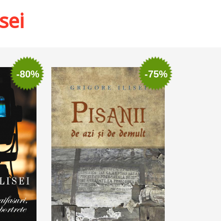
sei
-80%
-75%