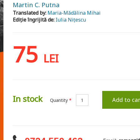
Martin C. Putna
Translated by:
Maria-Mădălina Mihai
Ediție îngrijită de:
Iulia Nițescu
75
LEI
In stock
Add to car
Quantity
*