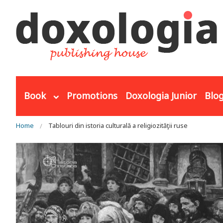
Skip to main content
Book
Promotions
Doxologia Junior
Blo
You are here
Home
Tablouri din istoria culturală a religiozităţii ruse