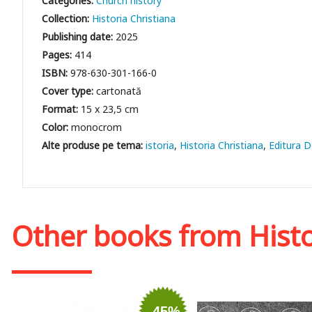
Categories:
Church history
Collection:
Historia Christiana
Publishing date:
2025
Pages:
414
ISBN:
978-630-301-166-0
Cover type:
cartonată
Format:
15 x 23,5 cm
Color:
monocrom
istoria
Historia Christiana
Editura 
Other books from
Hist
-45%