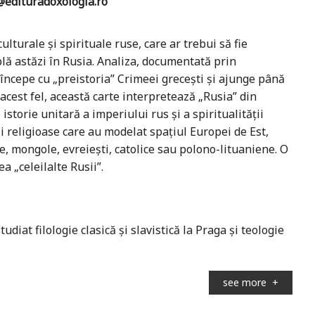
edituradoxologia.ro
ulturale și spirituale ruse, care ar trebui să fie
lă astăzi în Rusia. Analiza, documentată prin
, începe cu „preistoria” Crimeei grecești și ajunge până
acest fel, această carte interpretează „Rusia” din
 istorie unitară a imperiului rus și a spiritualității
și religioase care au modelat spațiul Europei de Est,
e, mongole, evreiești, catolice sau polono-lituaniene. O
 „celeilalte Rusii”.
studiat filologie clasică și slavistică la Praga și teologie
see more
+