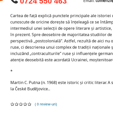
0724 550 463
Email:
comenzi@
Cartea de față explică punctele principale ale istoriei c
cunoscute de oricine dorește să înțeleagă ce se întâmp
intermediul unei selecții de opere literare și artistice
în prezent. Spre deosebire de majoritatea studiilor de 
perspectivă „postcolonială”. Astfel, rezultă de aici nu o
ruse, ci descrierea unui complex de tradiții naționale 
incluzând „contraculturile” ruse și influențele german
atenție deosebită este acordată Ucrainei, moștenitoarea
*
Martin C. Putna (n. 1968) este istoric și critic literar. A 
la České Budějovice...
( 0 review-uri)