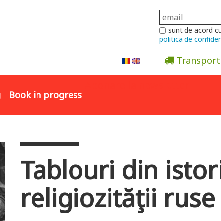
sunt de acord c
politica de confiden
Transport
Abonare la newsletter
g
Book in progress
Tablouri din istor
religiozităţii ruse