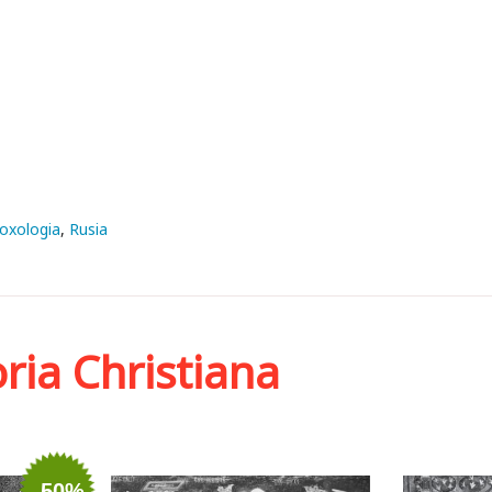
Doxologia
Rusia
oria Christiana
-50%