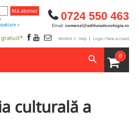
0724 550 463
u
țialitate »
Email:
comenzi@edituradoxologia.ro
 gratuit*
Wishlist
Help
Login / New account
0
ia culturală a