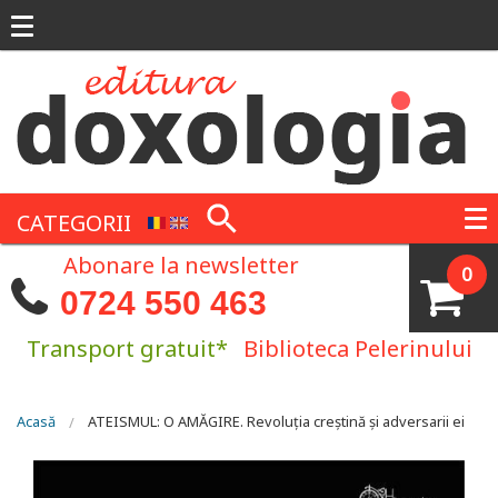
Mergi la conţinutul principal
CATEGORII
Abonare la newsletter
0
0724 550 463
Transport gratuit*
Biblioteca Pelerinului
Eşti aici
Acasă
ATEISMUL: O AMĂGIRE. Revoluția creștină și adversarii ei