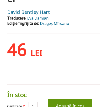
David Bentley Hart
Traducere:
Eva Damian
Ediție îngrijită de:
Dragoș Mîrșanu
46
LEI
În stoc
Adaugă în coș
Cantitate
*