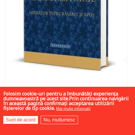
45 LEI
Folosim cookie-uri pentru a îmbunătăți experiența
dumneavoastră pe acest site.Prin continuarea navigării
în această pagină confirmați acceptarea utilizării
fișierelor de tip cookie.
Mai multe informații
Adaugă în coș
Wishlist
Sunt de acord
Nu, mulțumesc