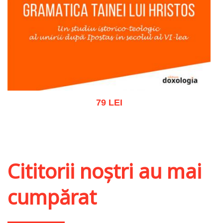
79 LEI
Adaugă în coș
Wishlist
Cititorii noștri au mai
cumpărat