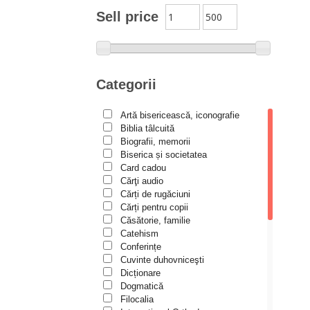
Moldovanu
Sell price
Alexandru Mihăilă
Alexandru Rădescu
Alexandru Tkacenko
Categorii
Alexis Torrance
Artă bisericească, iconografie
Alina Ana Nistor
Biblia tâlcuită
Alphonse de LAMARTINE
Biografii, memorii
Biserica și societatea
Amy Parker
Card cadou
Cărţi audio
Ana Iacov
Cărți de rugăciuni
Ana-Lorina Iacob
Cărți pentru copii
Căsătorie, familie
Anastasiya Sokolova
Catehism
Anca Apostol
Conferințe
Cuvinte duhovniceşti
Anca Vasiliu
Dicționare
Dogmatică
Andreea Ogăraru
Filocalia