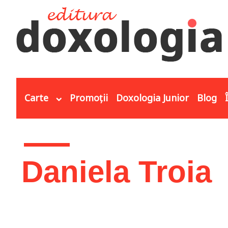
Mergi la conţinutul principal
Carte
Promoții
Doxologia Junior
Blog
Eşti aici
Daniela Troia