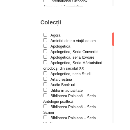
Andreea și Ana Maria
International Orthodox
Lemnaru
Theological Association
Istoria Bisericii
Andrei Dîrlău
Lecturi motivaționale
Colecții
Andrei Macar
Liturgică şi Pastorală
Muzică bisericească
Andrew Stephen Damick
Pateric
Agora
Patristică
Anthony Stehlin
Amintiri dintr-o viață de om
Pelerinaje/Turism
Apologetica
Araz Veliev
Poezie și proză creștină
Apologetica, Seria Convertiri
Predici/Omilii
Apologetica, seria Izvoare
Arhid. dr. Iulian-Ciprian Rusu
Psihoterapie ortodoxă
Apologetica, Seria Mărturisitori
Religie, știință, filosofie
Arhid. John Chryssavgis
ortodocşi din secolul XX
Sănătate/Stil de viaţă
Apologetica, seria Studii
Arhid. Laurean Mircea
Spiritualitate ortodoxă
Arta creștină
Studii
Audio Book-uri
Arhid. lect. univ. dr. Adrian-
Vieți de sfinți
Sorin Mihalache
Biblia în actualitate
Biblioteca Paisiană – Seria
Arhidiacon Alexandru Grigoraș
Antologie psaltică
Biblioteca Paisiană – Seria
Arhim. Athanasie
Scrieri
Stavrovouniotul
Biblioteca Paisiana – Seria
Arhim. Clement Haralam
Studii
Biblioteca Paisiană – Seria