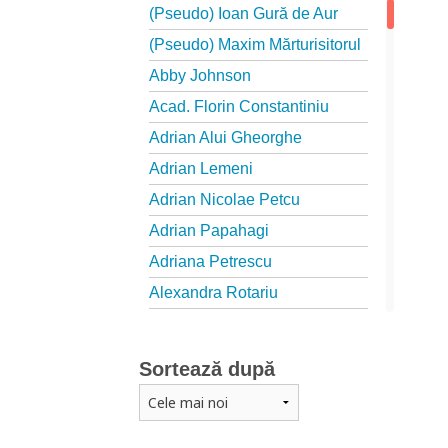
(Pseudo) Ioan Gură de Aur
(Pseudo) Maxim Mărturisitorul
Abby Johnson
Acad. Florin Constantiniu
Adrian Alui Gheorghe
Adrian Lemeni
Adrian Nicolae Petcu
Adrian Papahagi
Adriana Petrescu
Alexandra Rotariu
Alexandra Schmalzbach
Alexandru Creţu
Sortează după
Alexandru Elian
Alexandru Huțanu
Alexandru Lascarov-