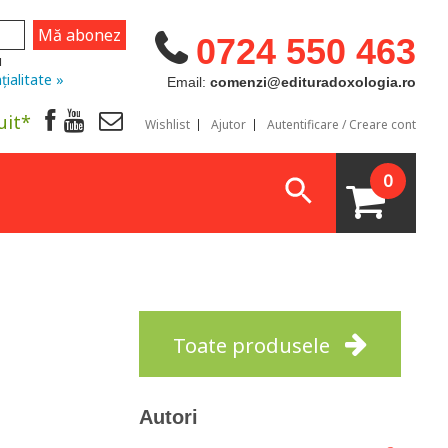
0724 550 463
u
țialitate »
Email:
comenzi@edituradoxologia.ro
uit*
Wishlist
Ajutor
Autentificare / Creare cont
0
Toate produsele
Autori