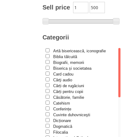
Moldovanu
Sell price
Alexandru Mihăilă
Alexandru Rădescu
Alexandru Tkacenko
Categorii
Alexis Torrance
Artă bisericească, iconografie
Alina Ana Nistor
Biblia tâlcuită
Alphonse de LAMARTINE
Biografii, memorii
Biserica și societatea
Amy Parker
Card cadou
Cărţi audio
Ana Iacov
Cărți de rugăciuni
Ana-Lorina Iacob
Cărți pentru copii
Căsătorie, familie
Anastasiya Sokolova
Catehism
Anca Apostol
Conferințe
Cuvinte duhovniceşti
Anca Vasiliu
Dicționare
Dogmatică
Andreea Ogăraru
Filocalia