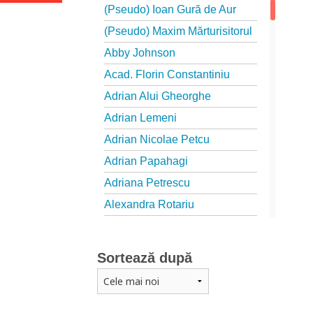
(Pseudo) Ioan Gură de Aur
(Pseudo) Maxim Mărturisitorul
Abby Johnson
Acad. Florin Constantiniu
Adrian Alui Gheorghe
Adrian Lemeni
Adrian Nicolae Petcu
Adrian Papahagi
Adriana Petrescu
Alexandra Rotariu
Alexandra Schmalzbach
Alexandru Creţu
Sortează după
Alexandru Elian
Alexandru Huțanu
Alexandru Lascarov-