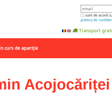
sunt de acord c
politica de confiden
Transport grat
Abonare la newsletter
În curs de apariție
min Acojocăriței