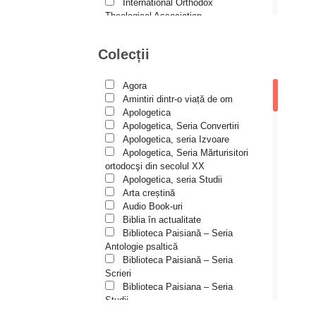
Andreea și Ana Maria
International Orthodox
Lemnaru
Theological Association
Istoria Bisericii
Andrei Dîrlău
Lecturi motivaționale
Colecții
Andrei Macar
Liturgică şi Pastorală
Muzică bisericească
Andrew Stephen Damick
Pateric
Agora
Patristică
Anthony Stehlin
Amintiri dintr-o viață de om
Pelerinaje/Turism
Apologetica
Araz Veliev
Poezie și proză creștină
Apologetica, Seria Convertiri
Predici/Omilii
Apologetica, seria Izvoare
Arhid. dr. Iulian-Ciprian Rusu
Psihoterapie ortodoxă
Apologetica, Seria Mărturisitori
Religie, știință, filosofie
Arhid. John Chryssavgis
ortodocşi din secolul XX
Sănătate/Stil de viaţă
Apologetica, seria Studii
Arhid. Laurean Mircea
Spiritualitate ortodoxă
Arta creștină
Studii
Audio Book-uri
Arhid. lect. univ. dr. Adrian-
Vieți de sfinți
Sorin Mihalache
Biblia în actualitate
Biblioteca Paisiană – Seria
Arhidiacon Alexandru Grigoraș
Antologie psaltică
Biblioteca Paisiană – Seria
Arhim. Athanasie
Scrieri
Stavrovouniotul
Biblioteca Paisiana – Seria
Arhim. Clement Haralam
Studii
Biblioteca Paisiană – Seria