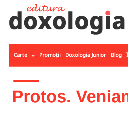
Mergi la conţinutul principal
Carte
Promoții
Doxologia Junior
Blog
Eşti aici
Protos. Venia