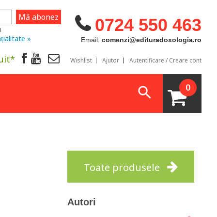
0724 550 463
u
țialitate »
Email:
comenzi@edituradoxologia.ro
uit*
Wishlist
Ajutor
Autentificare / Creare cont
0
Toate produsele
Autori