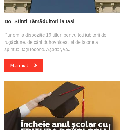
Doi Sfinți Tămăduitori la Iași
Punem la dispoziție 19 titluri pentru toți iubitorii de
rugăciune, de cărți duhovnicești și de istorie a
spiritualității ieșene. Așadar, vă...
Mai mult