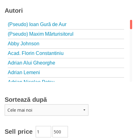
Autori
(Pseudo) Ioan Gură de Aur
(Pseudo) Maxim Mărturisitorul
Abby Johnson
Acad. Florin Constantiniu
Adrian Alui Gheorghe
Adrian Lemeni
Adrian Nicolae Petcu
Adrian Papahagi
Sortează după
Adriana Petrescu
Alexandra Rotariu
Alexandra Schmalzbach
Alexandru Creţu
Sell price