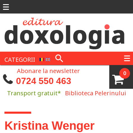
Mergi la conţinutul principal
CATEGORII
Abonare la newsletter
0
0724 550 463
Transport gratuit*
Biblioteca Pelerinului
Eşti aici
Kristina Wenger