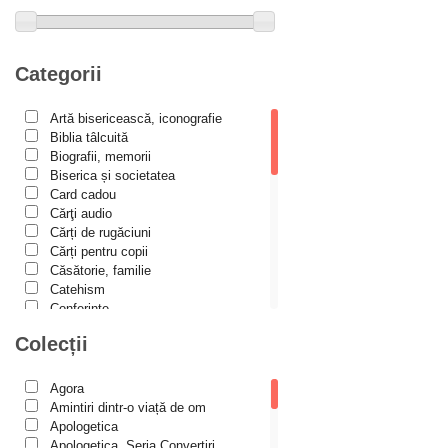
Alexandru Elian
Alexandru Huțanu
Alexandru Lascarov-Moldovanu
Categorii
Alexandru Mihăilă
Artă bisericească, iconografie
Alexandru Rădescu
Biblia tâlcuită
Alexandru Tkacenko
Biografii, memorii
Biserica și societatea
Alexis Torrance
Card cadou
Cărţi audio
Alina Ana Nistor
Cărți de rugăciuni
Alphonse de LAMARTINE
Cărți pentru copii
Căsătorie, familie
Amy Parker
Catehism
Conferințe
Ana Iacov
Cuvinte duhovniceşti
Colecții
Ana-Lorina Iacob
Dicționare
Dogmatică
Anastasiya Sokolova
Filocalia
Agora
International Orthodox Theological
Anca Apostol
Amintiri dintr-o viață de om
Association
Apologetica
Anca Vasiliu
Istoria Bisericii
Apologetica, Seria Convertiri