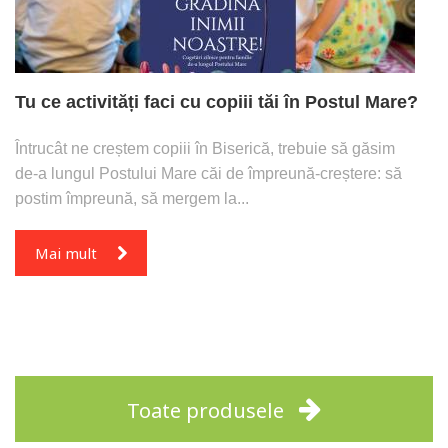
Tu ce activități faci cu copiii tăi în Postul Mare?
Întrucât ne creștem copiii în Biserică, trebuie să găsim
de-a lungul Postului Mare căi de împreună-creștere: să
postim împreună, să mergem la...
Mai mult
Toate produsele