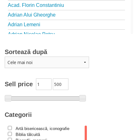
Acad. Florin Constantiniu
Adrian Alui Gheorghe
Adrian Lemeni
Adrian Nicolae Petcu
Adrian Papahagi
Sortează după
Adriana Petrescu
Alexandra Rotariu
Alexandra Schmalzbach
Alexandru Creţu
Sell price
Alexandru Elian
Alexandru Huțanu
Alexandru Lascarov-Moldovanu
Categorii
Alexandru Mihăilă
Artă bisericească, iconografie
Alexandru Rădescu
Biblia tâlcuită