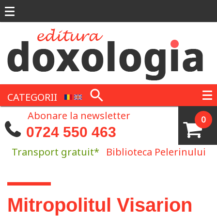
Mergi la conţinutul principal
CATEGORII
Abonare la newsletter
0
0724 550 463
Transport gratuit*
Biblioteca Pelerinului
Eşti aici
Mitropolitul Visarion