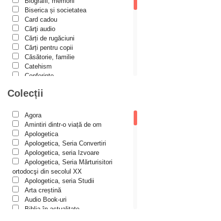
Alexandru Tkacenko
Biografii, memorii
Biserica și societatea
Alexis Torrance
Card cadou
Cărţi audio
Alina Ana Nistor
Cărți de rugăciuni
Alphonse de LAMARTINE
Cărți pentru copii
Căsătorie, familie
Amy Parker
Catehism
Conferințe
Ana Iacov
Cuvinte duhovniceşti
Colecții
Ana-Lorina Iacob
Dicționare
Dogmatică
Anastasiya Sokolova
Filocalia
Agora
International Orthodox Theological
Anca Apostol
Amintiri dintr-o viață de om
Association
Apologetica
Anca Vasiliu
Istoria Bisericii
Apologetica, Seria Convertiri
Lecturi motivaționale
Apologetica, seria Izvoare
Andreea Ogăraru
Liturgică şi Pastorală
Apologetica, Seria Mărturisitori
Andreea și Ana Maria Lemnaru
Muzică bisericească
ortodocşi din secolul XX
Pateric
Apologetica, seria Studii
Andrei Dîrlău
Patristică
Arta creștină
Pelerinaje/Turism
Andrei Macar
Audio Book-uri
Poezie și proză creștină
Biblia în actualitate
Andrew Stephen Damick
Predici/Omilii
Biblioteca Paisiană – Seria