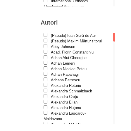
Duhovnicul
International Orthodox
Theological Association
Dumitru Stăniloae - seria
Istoria Bisericii
Symposium
Lecturi motivaționale
Autori
Liturgică şi Pastorală
Episteme
Muzică bisericească
Eseu
Pateric
(Pseudo) Ioan Gură de Aur
Patristică
(Pseudo) Maxim Mărturisitorul
Historia Christiana
Pelerinaje/Turism
Abby Johnson
Historia Christiana – Seria
Poezie și proză creștină
Acad. Florin Constantiniu
Texte
Predici/Omilii
Adrian Alui Gheorghe
Psihoterapie ortodoxă
Adrian Lemeni
În mijlocul Sfinților
Religie, știință, filosofie
Adrian Nicolae Petcu
Sănătate/Stil de viaţă
Îngerașul meu
Adrian Papahagi
Spiritualitate ortodoxă
Adriana Petrescu
Învățătura de credință ortodoxă
Studii
Alexandra Rotariu
pe înțelesul copiilor
Vieți de sfinți
Alexandra Schmalzbach
Liliput
Alexandru Creţu
Alexandru Elian
Liman duhovnicesc
Alexandru Huțanu
Alexandru Lascarov-
Părinți athoniți
Moldovanu
Patristica – Seria Studii
Alexandru Mihăilă
Alexandru Rădescu