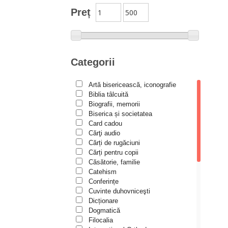
Studii
Preț
Biblioteca Paisiană – Seria
Traduceri
Bioetică, Biopolitică
Călăuze duhovnicești
Categorii
Cartea de povești
Artă bisericească, iconografie
Colecția Prichindel
Biblia tâlcuită
Copii în siguranță
Biografii, memorii
Biserica și societatea
Copilăria copilului creștin
Card cadou
Cărţi audio
Cuvinte către tineri
Cărți de rugăciuni
Cuvioși stareți de la Optina
Cărți pentru copii
Căsătorie, familie
Darul lui Dumnezeu
Catehism
Conferințe
Din trecutul Episcopiei Hușilor
Cuvinte duhovniceşti
Documenta Ecclesiae
Dicționare
Dogmatică
Dogmatica
Filocalia