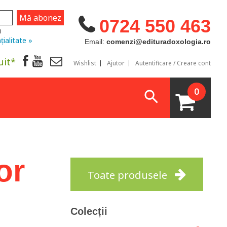
0724 550 463
u
țialitate »
Email:
comenzi@edituradoxologia.ro
uit*
Wishlist
Ajutor
Autentificare / Creare cont
0
or
Toate produsele
Colecții