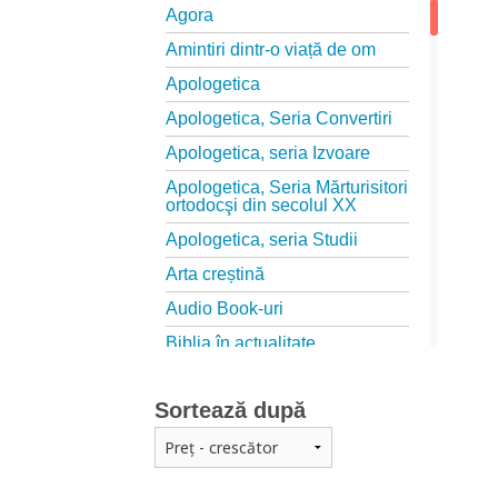
Agora
Amintiri dintr-o viață de om
Apologetica
Apologetica, Seria Convertiri
Apologetica, seria Izvoare
Apologetica, Seria Mărturisitori
ortodocşi din secolul XX
Apologetica, seria Studii
Arta creștină
Audio Book-uri
Biblia în actualitate
Biblioteca Paisiană – Seria
Antologie psaltică
Sortează după
Biblioteca Paisiană – Seria
Scrieri
Biblioteca Paisiana – Seria