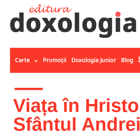
Mergi la conţinutul principal
Carte
Promoții
Doxologia Junior
Blog
Eşti aici
Viața în Hrist
Sfântul Andrei