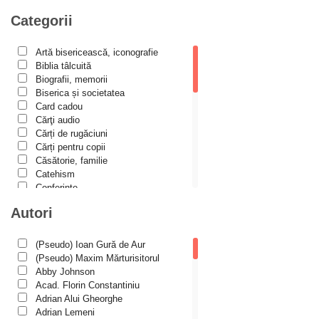
Biblioteca Paisiană – Seria Traduceri
Categorii
Bioetică, Biopolitică
Călăuze duhovnicești
Artă bisericească, iconografie
Biblia tâlcuită
Cartea de povești
Biografii, memorii
Colecția Prichindel
Biserica și societatea
Card cadou
Copii în siguranță
Cărţi audio
Cărți de rugăciuni
Copilăria copilului creștin
Cărți pentru copii
Cuvinte către tineri
Căsătorie, familie
Catehism
Cuvioși stareți de la Optina
Conferințe
Darul lui Dumnezeu
Cuvinte duhovniceşti
Autori
Dicționare
Din trecutul Episcopiei Hușilor
Dogmatică
Filocalia
(Pseudo) Ioan Gură de Aur
Documenta Ecclesiae
International Orthodox Theological
(Pseudo) Maxim Mărturisitorul
Dogmatica
Association
Abby Johnson
Istoria Bisericii
Acad. Florin Constantiniu
Duhovnicul
Lecturi motivaționale
Adrian Alui Gheorghe
Liturgică şi Pastorală
Dumitru Stăniloae - seria Symposium
Adrian Lemeni