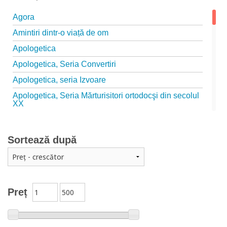
Agora
Amintiri dintr-o viață de om
Apologetica
Apologetica, Seria Convertiri
Apologetica, seria Izvoare
Apologetica, Seria Mărturisitori ortodocşi din secolul
XX
Apologetica, seria Studii
Arta creștină
Sortează după
Audio Book-uri
Biblia în actualitate
Biblioteca Paisiană – Seria Antologie psaltică
Preț
Biblioteca Paisiană – Seria Scrieri
Biblioteca Paisiana – Seria Studii