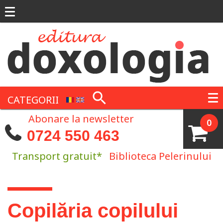
Mergi la conţinutul principal
CATEGORII
Abonare la newsletter
0
0724 550 463
Transport gratuit*
Biblioteca Pelerinului
Eşti aici
Copilăria copilului