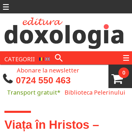
Mergi la conţinutul principal
CATEGORII
Abonare la newsletter
0
0724 550 463
Transport gratuit*
Biblioteca Pelerinului
Eşti aici
Viața în Hristos –