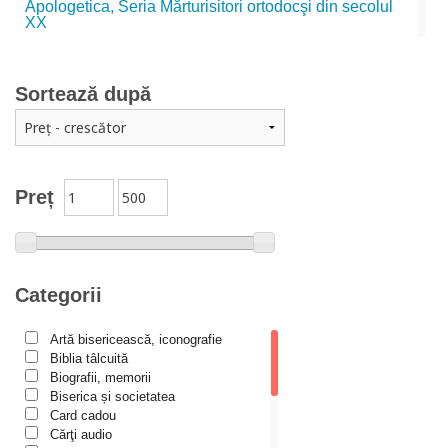
Apologetica, Seria Mărturisitori ortodocşi din secolul
XX
Apologetica, seria Studii
Arta creștină
Sortează după
Audio Book-uri
Biblia în actualitate
Biblioteca Paisiană – Seria Antologie psaltică
Preț
Biblioteca Paisiană – Seria Scrieri
Biblioteca Paisiana – Seria Studii
Biblioteca Paisiană – Seria Traduceri
Categorii
Bioetică, Biopolitică
Călăuze duhovnicești
Artă bisericească, iconografie
Biblia tâlcuită
Cartea de povești
Biografii, memorii
Colecția Prichindel
Biserica și societatea
Card cadou
Copii în siguranță
Cărţi audio