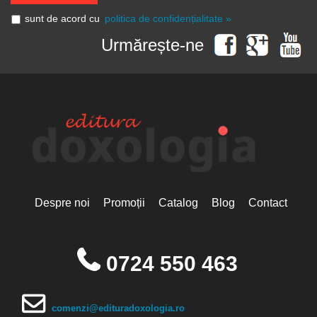
Sfinte Femei
Arhim. Elisei Nedescu
Sfintele Paști
Seria de autor Dumitru Vacariu
sunt de acord cu
politica de confidențialitate »
Arhim. Emilianos Simonopetritul
Sfintele Taine
Seria de autor Ionel Ungureanu
Arhim. Eusebiu Giannakakis
Urmărește-ne
Sfinţii închisorilor
Arhim. Gheorghe Kapsanis
Sfinții Părinți
Seria de autor Mitropolitul Antonie de Suroj
Arhim. Hrisant Tsachakis
transumanism
Arhim. Hrisostom Ciuciu
Seria de autor Mitropolitul Ierótheos al Nafpaktosului
Arhim. Hrisostom Rădășanu
Seria de autor Monahia Siluana Vlad
Arhim. Ioan Harpa
Arhim. Ioan Krestiankin
Seria de autor Neofit, Mitropolit de Morfu
Arhim. Ioanichie Bălan
Arhim. Iuliu Scriban
Seria de autor Părintele Placide Deseille
Arhim. Iustin Câmpanu
Seria de autor Pr. Dimitrie Bejan
Arhim. Iustin Pârvu
Arhim. John Chryssavgis
Seria de autor Pr. Liviu Petcu
Arhim. Luca Diaconu
Despre noi
Promoții
Catalog
Blog
Contact
Arhim. Maximos Constas
Seria de autor Pr. Sever Negrescu
Arhim. Maximos Constas
Seria de autor Sfântul Nectarie de Eghina
Arhim. Melchisedec Ștefănescu
Arhim. Mihail Daniliuc
0724 550 463
Seria de autor Spiridon Vangheli
Arhim. Placide Deseille
Studia Theologica Doctoralia
Arhim. Vasilios Gondikakis
Arhim. Zaharia Zaharou
Teologie & Εcologie
Arhimandritul Tihon
comenzi@edituradoxologia.ro