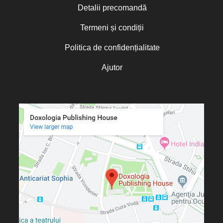
Carmen Marian
Detalii precomandă
Cassian Maria Spiridon
Cătălin Raiu
Termeni și condiții
Cătălina Dănilă
Cătălina Gheorghian
Politica de confidențialitate
Cezar Florin Cocuz
Charles Perrot
Ajutor
Chris Moorey
Christian C. Sahner
Christine de Marcellus Vollmer
Christine Rogers
Christophe Rico
Christopher A. Hall
Christos Yannaras
Cindy Lambert
Claudia Partole
Claudia Rapp
Constantin Bostan
Constantin Cavarnos
Constantin Cloșcă
Constantin Crețu
Cosmina Strugaru
Costion Nicolescu