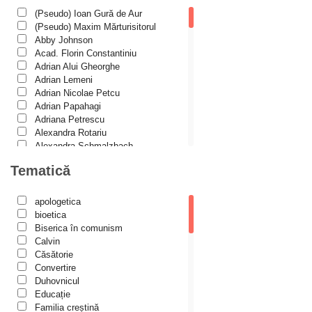
Filocalia
(Pseudo) Ioan Gură de Aur
Documenta Ecclesiae
International Orthodox Theological
(Pseudo) Maxim Mărturisitorul
Dogmatica
Association
Abby Johnson
Istoria Bisericii
Acad. Florin Constantiniu
Duhovnicul
Lecturi motivaționale
Adrian Alui Gheorghe
Liturgică şi Pastorală
Dumitru Stăniloae - seria Symposium
Adrian Lemeni
Muzică bisericească
Adrian Nicolae Petcu
Episteme
Pateric
Adrian Papahagi
Patristică
Adriana Petrescu
Eseu
Pelerinaje/Turism
Alexandra Rotariu
Poezie și proză creștină
Historia Christiana
Alexandra Schmalzbach
Predici/Omilii
Alexandru Creţu
Historia Christiana – Seria Texte
Tematică
Psihoterapie ortodoxă
Alexandru Elian
Religie, știință, filosofie
Alexandru Huțanu
În mijlocul Sfinților
Sănătate/Stil de viaţă
Alexandru Lascarov-Moldovanu
apologetica
Îngerașul meu
Spiritualitate ortodoxă
Alexandru Mihăilă
bioetica
Studii
Alexandru Rădescu
Biserica în comunism
Învățătura de credință ortodoxă pe înțelesul copiilor
Vieți de sfinți
Alexandru Tkacenko
Calvin
Liliput
Alexis Torrance
Căsătorie
Alina Ana Nistor
Convertire
Liman duhovnicesc
Alphonse de LAMARTINE
Duhovnicul
Amy Parker
Educație
Părinți athoniți
Ana Iacov
Familia creștină