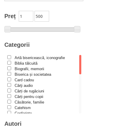
Biblia în actualitate
Biblioteca Paisiană – Seria Antologie psaltică
Preț
Biblioteca Paisiană – Seria Scrieri
Biblioteca Paisiana – Seria Studii
Biblioteca Paisiană – Seria Traduceri
Categorii
Bioetică, Biopolitică
Călăuze duhovnicești
Artă bisericească, iconografie
Biblia tâlcuită
Cartea de povești
Biografii, memorii
Colecția Prichindel
Biserica și societatea
Card cadou
Copii în siguranță
Cărţi audio
Cărți de rugăciuni
Copilăria copilului creștin
Cărți pentru copii
Cuvinte către tineri
Căsătorie, familie
Catehism
Cuvioși stareți de la Optina
Conferințe
Darul lui Dumnezeu
Cuvinte duhovniceşti
Autori
Dicționare
Din trecutul Episcopiei Hușilor
Dogmatică