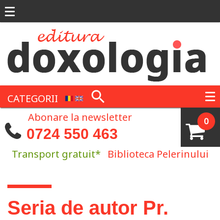
Mergi la conţinutul principal
CATEGORII
Abonare la newsletter
0
0724 550 463
Transport gratuit*
Biblioteca Pelerinului
Eşti aici
Seria de autor Pr.