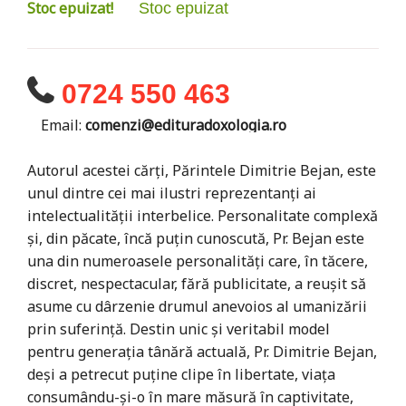
Stoc epuizat!
Stoc epuizat
0724 550 463
Email:
comenzi@edituradoxologia.ro
Autorul acestei cărţi, Părintele Dimitrie Bejan, este
unul dintre cei mai ilustri reprezentanţi ai
intelectualităţii interbelice. Personalitate complexă
şi, din păcate, încă puţin cunoscută, Pr. Bejan este
una din numeroasele personalităţi care, în tăcere,
discret, nespectacular, fără publicitate, a reuşit să
asume cu dârzenie drumul anevoios al umanizării
prin suferinţă. Destin unic şi veritabil model
pentru generaţia tânără actuală, Pr. Dimitrie Bejan,
deşi a petrecut puţine clipe în libertate, viaţa
consumându-şi-o în mare măsură în captivitate,