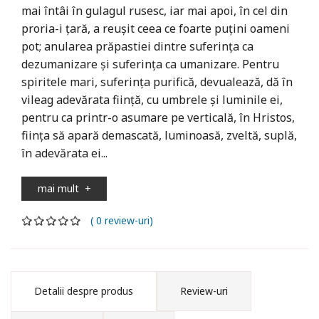
mai întâi în gulagul rusesc, iar mai apoi, în cel din
proria-i ţară, a reuşit ceea ce foarte puţini oameni
pot; anularea prăpastiei dintre suferinţa ca
dezumanizare şi suferinţa ca umanizare. Pentru
spiritele mari, suferinţa purifică, devualează, dă în
vileag adevărata fiinţă, cu umbrele şi luminile ei,
pentru ca printr-o asumare pe verticală, în Hristos,
fiinţa să apară demascată, luminoasă, zveltă, suplă,
în adevărata ei...
mai mult
+
( 0 review-uri)
Detalii despre produs
Review-uri