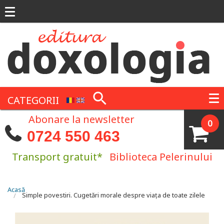
Mergi la conţinutul principal
CATEGORII
Abonare la newsletter
0
0724 550 463
Transport gratuit*
Biblioteca Pelerinului
Eşti aici
Acasă
Simple povestiri. Cugetări morale despre viaţa de toate zilele