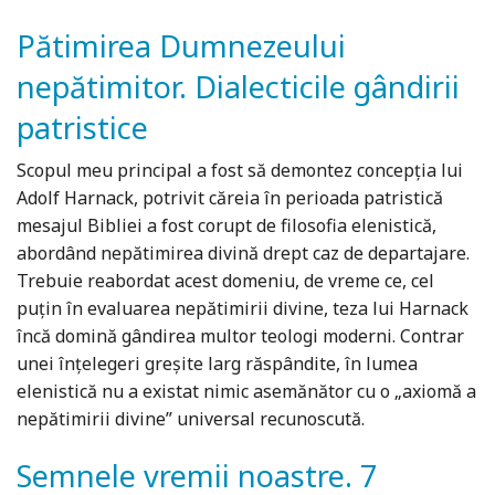
Pătimirea Dumnezeului
nepătimitor. Dialecticile gândirii
patristice
Scopul meu principal a fost să demontez concepţia lui
Adolf Harnack, potrivit căreia în perioada patristică
mesajul Bibliei a fost corupt de filosofia elenistică,
abordând nepătimirea divină drept caz de departajare.
Trebuie reabordat acest domeniu, de vreme ce, cel
puţin în evaluarea nepătimirii divine, teza lui Harnack
încă domină gândirea multor teologi moderni. Contrar
unei înţelegeri greşite larg răspândite, în lumea
elenistică nu a existat nimic asemănător cu o „axiomă a
nepătimirii divine” universal recunoscută.
Semnele vremii noastre. 7