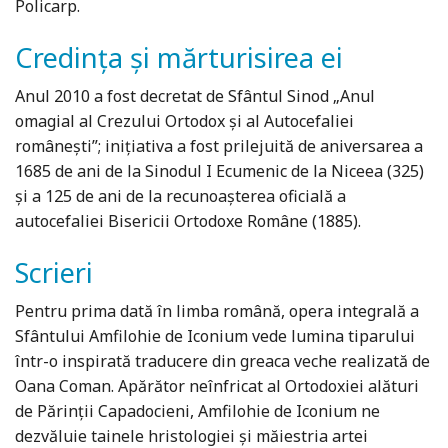
Policarp.
Credința și mărturisirea ei
Anul 2010 a fost decretat de Sfântul Sinod „Anul
omagial al Crezului Ortodox şi al Autocefaliei
româneşti”; iniţiativa a fost prilejuită de aniversarea a
1685 de ani de la Sinodul I Ecumenic de la Niceea (325)
şi a 125 de ani de la recunoaşterea oficială a
autocefaliei Bisericii Ortodoxe Române (1885).
Scrieri
Pentru prima dată în limba română, opera integrală a
Sfântului Amfilohie de Iconium vede lumina tiparului
într-o inspirată traducere din greaca veche realizată de
Oana Coman. Apărător neînfricat al Ortodoxiei alături
de Părinţii Capadocieni, Amfilohie de Iconium ne
dezvăluie tainele hristologiei şi măiestria artei