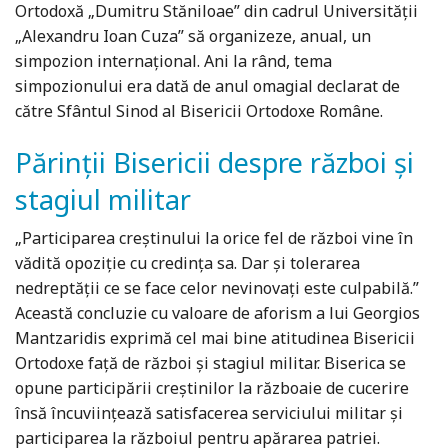
Ortodoxă „Dumitru Stăniloae” din cadrul Universității
„Alexandru Ioan Cuza” să organizeze, anual, un
simpozion internațional. Ani la rând, tema
simpozionului era dată de anul omagial declarat de
către Sfântul Sinod al Bisericii Ortodoxe Române.
Părinţii Bisericii despre război şi
stagiul militar
„Participarea creştinului la orice fel de război vine în
vădită opoziţie cu credinţa sa. Dar şi tolerarea
nedreptăţii ce se face celor nevinovaţi este culpabilă.”
Această concluzie cu valoare de aforism a lui Georgios
Mantzaridis exprimă cel mai bine atitudinea Bisericii
Ortodoxe faţă de război şi stagiul militar. Biserica se
opune participării creştinilor la războaie de cucerire
însă încuviinţează satisfacerea serviciului militar şi
participarea la războiul pentru apărarea patriei.