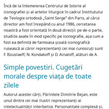
Încă de la întemeierea Centrului de Istorie al
iconografiei şi al artelor liturgice în cadrul Institutului
de Teologie ortodoxă „Saint Serge” din Paris, al cărui
director am fost începând cu anul 1986, cercetarea
noastră a fost orientată în două direcţii: pe de-o parte,
studiile axate în mod specific pe iconografie, aşa cum a
fost ea definită de faimoasa şcoală iconografică
rusească ai căror reprezentanţi cei mai cunoscuţi sunt
F. Bouslaeff, N. Kondakoff şi D. Aïnaloff, alături de A.
Simple povestiri. Cugetări
morale despre viaţa de toate
zilele
Autorul acestei cărţi, Părintele Dimitrie Bejan, este
unul dintre cei mai ilustri reprezentanţi ai
intelectualităţii interbelice. Personalitate complexă şi,