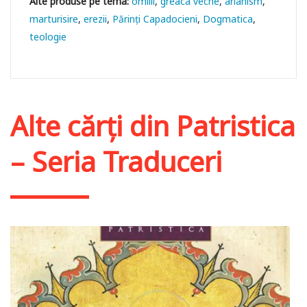
omilii
greaca veche
arianism
marturisire
erezii
Părinţi Capadocieni
Dogmatica
teologie
Alte cărți din
Patristica
– Seria Traduceri