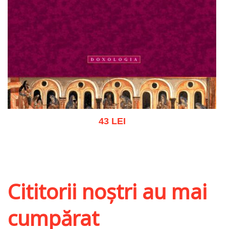
43 LEI
Adaugă în coș
Wishlist
Cititorii noștri au mai
cumpărat