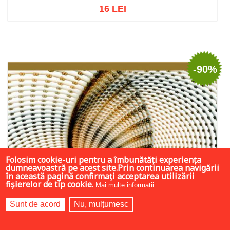
16 LEI
Stoc epuizat
-90%
Folosim cookie-uri pentru a îmbunătăți experiența
dumneavoastră pe acest site.Prin continuarea navigării
în această pagină confirmați acceptarea utilizării
fișierelor de tip cookie.
Mai multe informații
Sunt de acord
Nu, mulțumesc