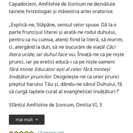
Capadocieni, Amfilohie de Iconium ne dezvăluie
tainele hristologiei şi măiestria artei oratorice.
„Explică-ne, Stăpâne, sensul celor spuse. Dă la o
parte frunzişul literei şi arată-ne rodul duhului,
pentru ca nu cumva, atenţi fiind la literă, să murim,
ci, alergând la duh, să ne bucurăm de viaţă!
Căci
litera ucide, iar duhul face viu.
Învaţă-ne ca pe nişte
prunci, iar pe eretici educă-i ca pe nişte oameni
fără minte
:
Educator eşti al celor fără minteşi
învăţător pruncilor
. Dezgoleşte-ne ca unor prunci
pieptul harului Tău şi, dându-ne sânul Duhului, fă
să curgă laptele curat al evanghelicei învăţături !”
Sfântul Amfilohie de Iconium, Omilia VI, 3
mai mult
+
( 0 review-uri)