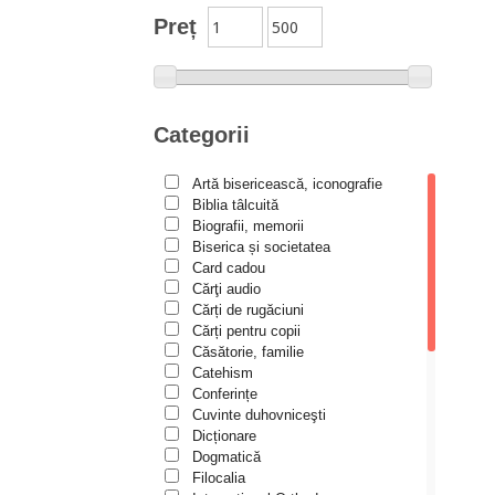
Studii
Preț
Biblioteca Paisiană – Seria
Traduceri
Bioetică, Biopolitică
Călăuze duhovnicești
Categorii
Cartea de povești
Artă bisericească, iconografie
Colecția Prichindel
Biblia tâlcuită
Copii în siguranță
Biografii, memorii
Biserica și societatea
Copilăria copilului creștin
Card cadou
Cărţi audio
Cuvinte către tineri
Cărți de rugăciuni
Cuvioși stareți de la Optina
Cărți pentru copii
Căsătorie, familie
Darul lui Dumnezeu
Catehism
Conferințe
Din trecutul Episcopiei Hușilor
Cuvinte duhovniceşti
Documenta Ecclesiae
Dicționare
Dogmatică
Dogmatica
Filocalia