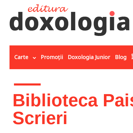
Mergi la conţinutul principal
Carte
Promoții
Doxologia Junior
Blog
Eşti aici
Biblioteca Pai
Scrieri