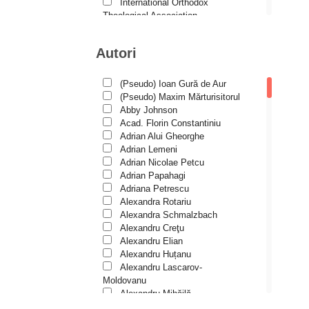
Duhovnicul
International Orthodox
Theological Association
Dumitru Stăniloae - seria
Istoria Bisericii
Symposium
Lecturi motivaționale
Autori
Liturgică şi Pastorală
Episteme
Muzică bisericească
Eseu
Pateric
(Pseudo) Ioan Gură de Aur
Patristică
(Pseudo) Maxim Mărturisitorul
Historia Christiana
Pelerinaje/Turism
Abby Johnson
Historia Christiana – Seria
Poezie și proză creștină
Acad. Florin Constantiniu
Texte
Predici/Omilii
Adrian Alui Gheorghe
Psihoterapie ortodoxă
Adrian Lemeni
În mijlocul Sfinților
Religie, știință, filosofie
Adrian Nicolae Petcu
Sănătate/Stil de viaţă
Îngerașul meu
Adrian Papahagi
Spiritualitate ortodoxă
Adriana Petrescu
Învățătura de credință ortodoxă
Studii
Alexandra Rotariu
pe înțelesul copiilor
Vieți de sfinți
Alexandra Schmalzbach
Liliput
Alexandru Creţu
Alexandru Elian
Liman duhovnicesc
Alexandru Huțanu
Alexandru Lascarov-
Părinți athoniți
Moldovanu
Patristica – Seria Studii
Alexandru Mihăilă
Alexandru Rădescu