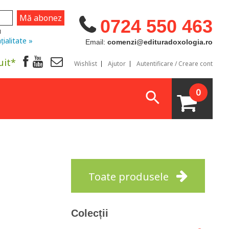
0724 550 463
u
țialitate »
Email:
comenzi@edituradoxologia.ro
uit*
Wishlist
Ajutor
Autentificare / Creare cont
0
Toate produsele
Colecții