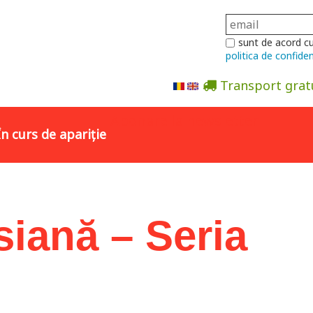
sunt de acord c
politica de confiden
Transport grat
Abonare la newsletter
În curs de apariție
siană – Seria