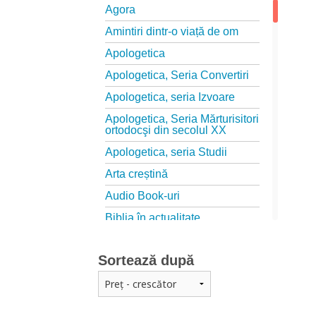
Agora
Amintiri dintr-o viață de om
Apologetica
Apologetica, Seria Convertiri
Apologetica, seria Izvoare
Apologetica, Seria Mărturisitori
ortodocşi din secolul XX
Apologetica, seria Studii
Arta creștină
Audio Book-uri
Biblia în actualitate
Biblioteca Paisiană – Seria
Antologie psaltică
Sortează după
Biblioteca Paisiană – Seria
Scrieri
Biblioteca Paisiana – Seria