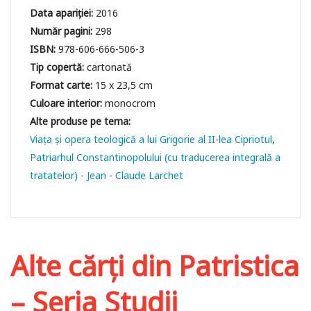
Data apariției:
2016
Număr pagini:
298
ISBN:
978-606-666-506-3
Tip copertă:
cartonată
Format carte:
15 x 23,5 cm
Culoare interior:
monocrom
Viaţa şi opera teologică a lui Grigorie al II-lea Cipriotul
Patriarhul Constantinopolului (cu traducerea integrală a
tratatelor) - Jean - Claude Larchet
Alte cărți din
Patristica
– Seria Studii