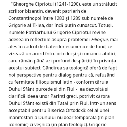
"Gheorghe Cipriotul (1241-1290), este un strălucit
scriitor bizantin, devenit patriarh de
Constantinopol între 1283 și 1289 sub numele de
Grigorie al II-lea, dar încă puțin cunoscut. Totuși,
numele Patriarhului Grigorie Cipriotul revine
adesea în reflecțiile asupra problemei
Filioque
, mai
ales în cadrul dezbaterilor ecumenice de fond, ce
vizează un acord între ortodocși și romano-catolici,
care rămân până azi profund despărțiți în privința
acestui subiect. Gândirea sa teologică oferă de fapt
noi perspective pentru dialog pentru că, refuzând
cu fermitate filioquismul latin - conform căruia
Duhul Sfânt purcede și din Fiul -, ea dezvoltă și
clarifică ideea unor Părinți greci, potrivit cărora
Duhul Sfânt există din Tatăl prin Fiul, într-un sens
acceptabil pentru Biserica Ortodoxă: cel al unei
manifestări a Duhului nu doar temporală (în plan
iconomic) ci veșnică (în plan teologic). Grigorie