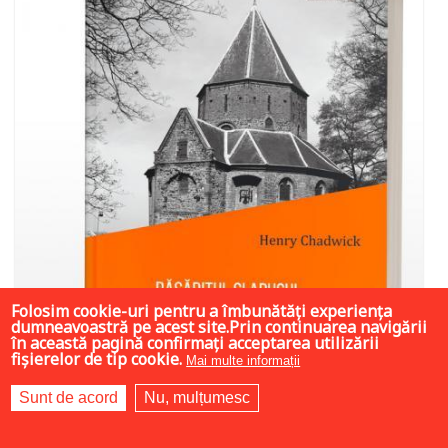
Folosim cookie-uri pentru a îmbunătăți experiența
dumneavoastră pe acest site.Prin continuarea navigării
în această pagină confirmați acceptarea utilizării
fișierelor de tip cookie.
Mai multe informații
Sunt de acord
Nu, mulțumesc