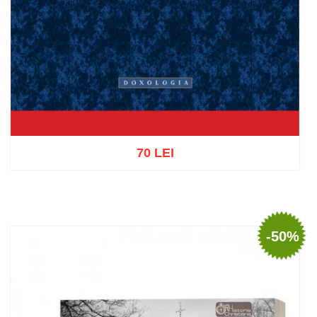
70 LEI
Adaugă în coș
Wishlist
-50%