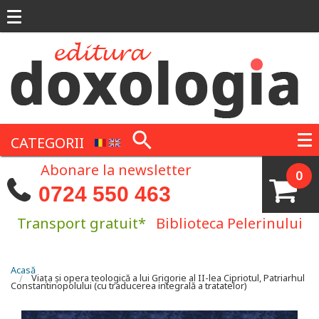
Mergi la conţinutul principal
CATEGORII
Abonare la newsletter
0
0724 550 463
Transport gratuit*
Biblioteca Pelerinului
Eşti aici
Acasă
Viaţa şi opera teologică a lui Grigorie al II-lea Cipriotul, Patriarhul
Constantinopolului (cu traducerea integrală a tratatelor)