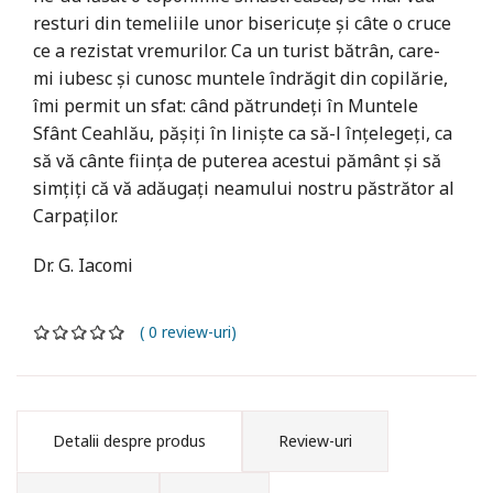
resturi din temeliile unor bisericuțe și câte o cruce
ce a rezistat vremurilor. Ca un turist bătrân, care-
mi iubesc și cunosc muntele îndrăgit din copilărie,
îmi permit un sfat: când pătrundeți în Muntele
Sfânt Ceahlău, pășiți în liniște ca să-l înțelegeți, ca
să vă cânte ființa de puterea acestui pământ și să
simțiți că vă adăugați neamului nostru păstrător al
Carpaților.
Dr. G. Iacomi
( 0 review-uri)
Detalii despre produs
Review-uri