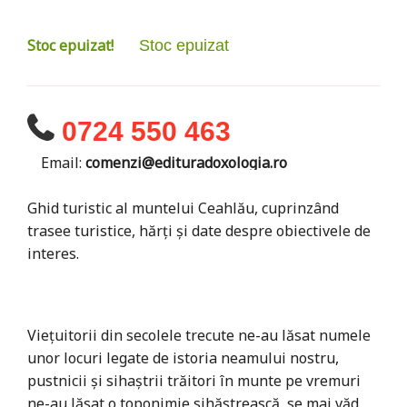
Stoc epuizat!
Stoc epuizat
0724 550 463
Email:
comenzi@edituradoxologia.ro
Ghid turistic al muntelui Ceahlău, cuprinzând
trasee turistice, hărți și date despre obiectivele de
interes.
Viețuitorii din secolele trecute ne-au lăsat numele
unor locuri legate de istoria neamului nostru,
pustnicii și sihaștrii trăitori în munte pe vremuri
ne-au lăsat o toponimie sihăstrească, se mai văd