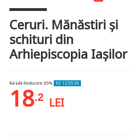
Ceruri. Mănăstiri și
schituri din
Arhiepiscopia Iașilor
52 LEI
Reducere 65%
9Z 12:55:27
18
.2
LEI