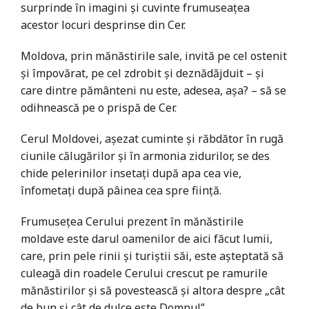
surprinde în imagini și cuvinte frumuseațea
acestor locuri desprinse din Cer.
Moldova, prin mănăstirile sale, invită pe cel ostenit
și împovărat, pe cel zdrobit și deznădăjduit – și
care dintre pământeni nu este, adesea, așa? – să se
odihnească pe o prispă de Cer.
Cerul Moldovei, așezat cuminte și răbdător în rugă
ciunile călugărilor și în armonia zidurilor, se des
chide pelerinilor insetați după apa cea vie,
înfometați după pâinea cea spre ființă.
Frumusețea Cerului prezent în mănăstirile
moldave este darul oamenilor de aici făcut lumii,
care, prin pele rinii și turiștii săi, este așteptată să
culeagă din roadele Cerului crescut pe ramurile
mănăstirilor și să povestească și altora despre „cât
de bun și cât de dulce este Domnul”.