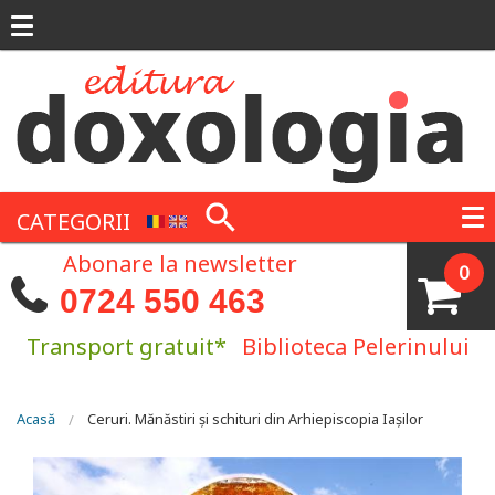
Mergi la conţinutul principal
CATEGORII
Abonare la newsletter
0
0724 550 463
Transport gratuit*
Biblioteca Pelerinului
Eşti aici
Acasă
Ceruri. Mănăstiri și schituri din Arhiepiscopia Iașilor