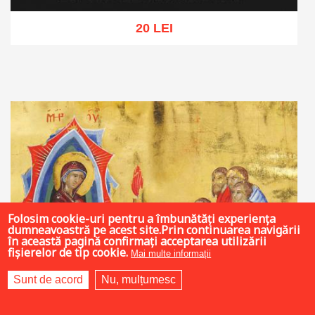
20 LEI
Adaugă în coș
Wishlist
Folosim cookie-uri pentru a îmbunătăți experiența
dumneavoastră pe acest site.Prin continuarea navigării
în această pagină confirmați acceptarea utilizării
fișierelor de tip cookie.
Mai multe informații
Sunt de acord
Nu, mulțumesc