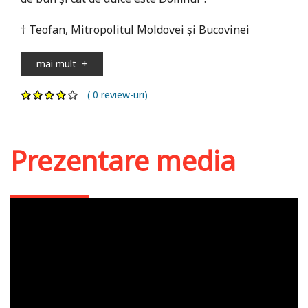
† Teofan, Mitropolitul Moldovei și Bucovinei
mai mult
+
( 0 review-uri)
Prezentare media
Lansarea albumului
fotografic Ceruri
mănăstiri şi schituri din