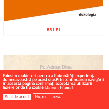
55 LEI
Adaugă în coș
Wishlist
Folosim cookie-uri pentru a îmbunătăți experiența
dumneavoastră pe acest site.Prin continuarea navigării
în această pagină confirmați acceptarea utilizării
fișierelor de tip cookie.
Mai multe informații
Sunt de acord
Nu, mulțumesc