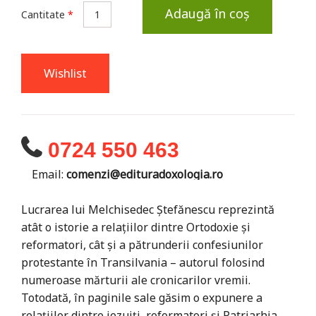
Adaugă în coș
Cantitate
*
Wishlist
0724 550 463
Email:
comenzi@edituradoxologia.ro
Lucrarea lui Melchisedec Ştefănescu reprezintă
atât o istorie a relaţiilor dintre Ortodoxie şi
reformatori, cât şi a pătrunderii confesiunilor
protestante în Transilvania – autorul folosind
numeroase mărturii ale cronicarilor vremii.
Totodată, în paginile sale găsim o expunere a
relaţiilor dintre iezuiţi, reformatori şi Patriarhia