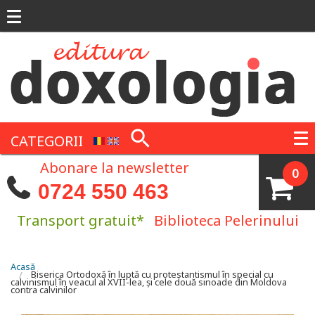
Mergi la conţinutul principal
CATEGORII
Abonare la newsletter
0
0724 550 463
Transport gratuit*
Biblioteca Pelerinului
Eşti aici
Acasă
Biserica Ortodoxă în luptă cu protestantismul în special cu
calvinismul în veacul al XVII-lea, şi cele două sinoade din Moldova
contra calvinilor