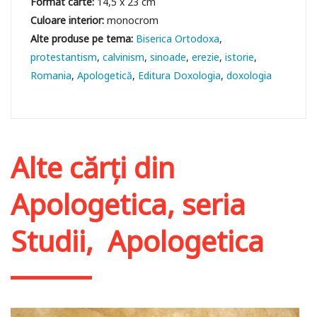
Format carte:
14,5 x 23 cm
Culoare interior:
monocrom
Biserica Ortodoxa
protestantism
calvinism
sinoade
erezie
istorie
Romania
Apologetică
Editura Doxologia
doxologia
Alte cărți din
Apologetica, seria
Studii
,
Apologetica