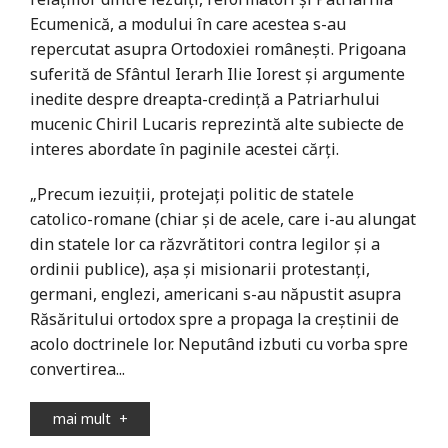
Ecumenică, a modului în care acestea s-au
repercutat asupra Ortodoxiei româneşti. Prigoana
suferită de Sfântul Ierarh Ilie Iorest şi argumente
inedite despre dreapta-credinţă a Patriarhului
mucenic Chiril Lucaris reprezintă alte subiecte de
interes abordate în paginile acestei cărţi.
„Precum iezuiţii, protejaţi politic de statele
catolico-romane (chiar şi de acele, care i-au alungat
din statele lor ca răzvrătitori contra legilor şi a
ordinii publice), aşa şi misionarii protestanţi,
germani, englezi, americani s-au năpustit asupra
Răsăritului ortodox spre a propaga la creştinii de
acolo doctrinele lor. Neputând izbuti cu vorba spre
convertirea...
mai mult
+