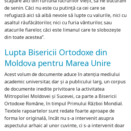
scăpare aici din furtuna lucrurilor vieții, să ne bucurăm
de senin. Căci nu este cu putință ca cei care se
refugiază aici să aibă nevoie să lupte cu valurile, nici cu
asaltul răufăcătorilor, nici cu furia vânturilor, sau
atacurile fiarelor, căci este limanul care te slobozește
din toate acestea”.
Lupta Bisericii Ortodoxe din
Moldova pentru Marea Unire
Acest volum de documente aduce în atenția mediului
academic universitar, dar și a publicului larg, un corpus
de documente inedite privitoare la activitatea
Mitropoliei Moldovei și Sucevei, ca parte a Bisericii
Ortodoxe Române, în timpul Primului Război Mondial.
Textele rapoartelor sunt redate foarte aproape de
forma lor originală, încât nu s-a intervenit asupra
aspectului arhaic al unor cuvinte, ci s-a intervenit doar