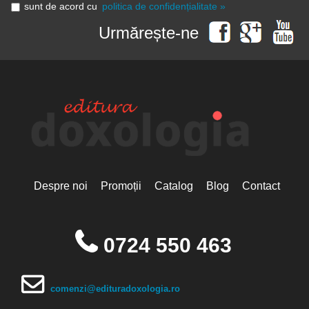
sunt de acord cu
politica de confidențialitate »
Urmărește-ne
Despre noi
Promoții
Catalog
Blog
Contact
0724 550 463
comenzi@edituradoxologia.ro