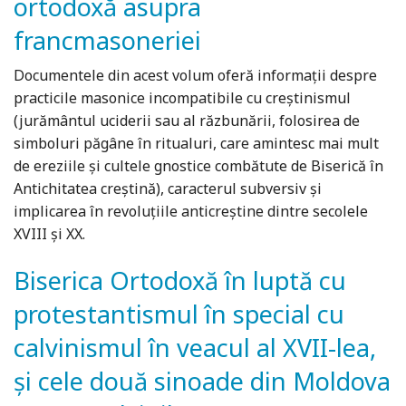
ortodoxă asupra
francmasoneriei
Documentele din acest volum oferă informaţii despre
practicile masonice incompatibile cu creştinismul
(jurământul uciderii sau al răzbunării, folosirea de
simboluri păgâne în ritualuri, care amintesc mai mult
de ereziile şi cultele gnostice combătute de Biserică în
Antichitatea creştină), caracterul subversiv şi
implicarea în revoluţiile anticreştine dintre secolele
XVIII şi XX.
Biserica Ortodoxă în luptă cu
protestantismul în special cu
calvinismul în veacul al XVII-lea,
şi cele două sinoade din Moldova