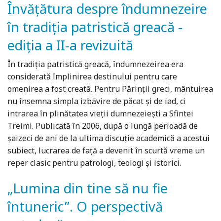
Învăţătura despre îndumnezeire
în tradiţia patristică greacă -
ediția a II-a revizuită
În tradiția patristică greacă, îndumnezeirea era
considerată împlinirea destinului pentru care
omenirea a fost creată. Pentru Părinţii greci, mântuirea
nu însemna simpla izbăvire de păcat şi de iad, ci
intrarea în plinătatea vieții dumnezeieşti a Sfintei
Treimi. Publicată în 2006, după o lungă perioadă de
şaizeci de ani de la ultima discuţie academică a acestui
subiect, lucrarea de faţă a devenit în scurtă vreme un
reper clasic pentru patrologi, teologi şi istorici.
„Lumina din tine să nu fie
întuneric”. O perspectivă