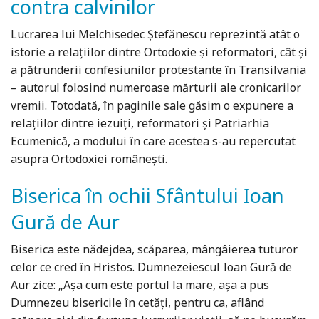
contra calvinilor
Lucrarea lui Melchisedec Ştefănescu reprezintă atât o
istorie a relaţiilor dintre Ortodoxie şi reformatori, cât şi
a pătrunderii confesiunilor protestante în Transilvania
– autorul folosind numeroase mărturii ale cronicarilor
vremii. Totodată, în paginile sale găsim o expunere a
relaţiilor dintre iezuiţi, reformatori şi Patriarhia
Ecumenică, a modului în care acestea s-au repercutat
asupra Ortodoxiei româneşti.
Biserica în ochii Sfântului Ioan
Gură de Aur
Biserica este nădejdea, scăparea, mângâierea tuturor
celor ce cred în Hristos. Dumnezeiescul Ioan Gură de
Aur zice: „Așa cum este portul la mare, așa a pus
Dumnezeu bisericile în cetăți, pentru ca, aflând