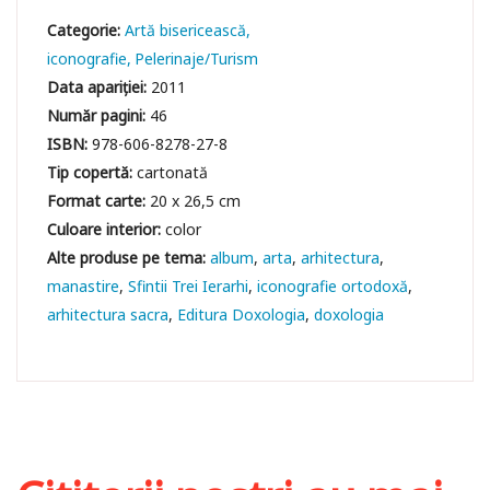
Categorie:
Artă bisericească,
iconografie
Pelerinaje/Turism
Data apariției:
2011
Număr pagini:
46
ISBN:
978-606-8278-27-8
Tip copertă:
cartonată
Format carte:
20 x 26,5 cm
Culoare interior:
color
album
arta
arhitectura
manastire
Sfintii Trei Ierarhi
iconografie ortodoxă
arhitectura sacra
Editura Doxologia
doxologia