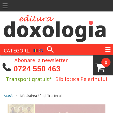
Mergi la conţinutul principal
CATEGORII
Abonare la newsletter
0
0724 550 463
Transport gratuit*
Biblioteca Pelerinului
Eşti aici
Acasă
Mănăstirea Sfinții Trei Ierarhi