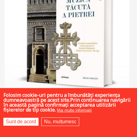
Folosim cookie-uri pentru a îmbunătăți experiența
dumneavoastră pe acest site.Prin continuarea navigării
în această pagină confirmați acceptarea utilizării
fișierelor de tip cookie.
Mai multe informații
200 LEI
Sunt de acord
Nu, mulțumesc