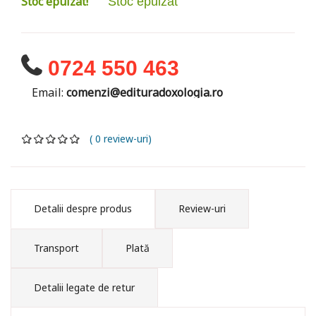
Stoc epuizat!
Stoc epuizat
0724 550 463
Email:
comenzi@edituradoxologia.ro
( 0 review-uri)
Detalii despre produs
Review-uri
Transport
Plată
Detalii legate de retur