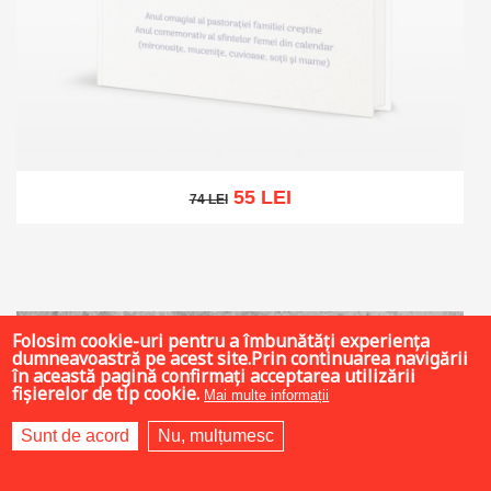
55 LEI
74 LEI
74 LEI
Stoc epuizat
Folosim cookie-uri pentru a îmbunătăți experiența
dumneavoastră pe acest site.Prin continuarea navigării
în această pagină confirmați acceptarea utilizării
fișierelor de tip cookie.
Mai multe informații
Sunt de acord
Nu, mulțumesc