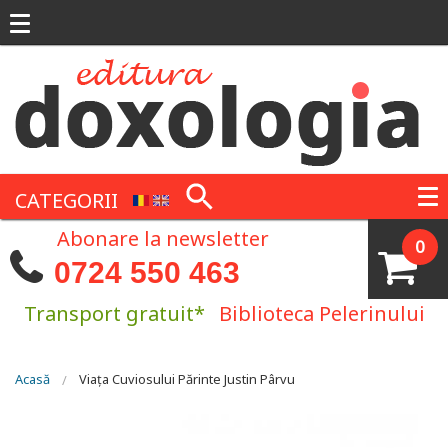
Mergi la conţinutul principal
CATEGORII
Abonare la newsletter
0
0724 550 463
Transport gratuit*
Biblioteca Pelerinului
Eşti aici
Acasă
Viața Cuviosului Părinte Justin Pârvu