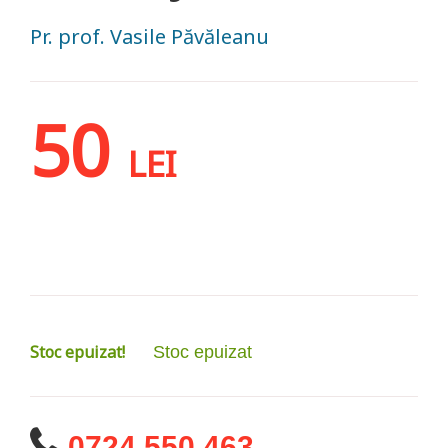
Pr. prof. Vasile Păvăleanu
50
LEI
Stoc epuizat!
Stoc epuizat
0724 550 463