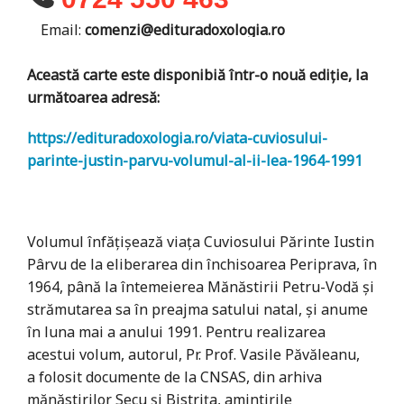
Email:
comenzi@edituradoxologia.ro
Această carte este disponibiă într-o nouă ediție, la
următoarea adresă:
https://edituradoxologia.ro/viata-cuviosului-
parinte-justin-parvu-volumul-al-ii-lea-1964-1991
Volumul înfățișează viața Cuviosului Părinte Iustin
Pârvu de la eliberarea din închisoarea Periprava, în
1964, până la întemeierea Mănăstirii Petru-Vodă și
strămutarea sa în preajma satului natal, și anume
în luna mai a anului 1991. Pentru realizarea
acestui volum, autorul, Pr. Prof. Vasile Păvăleanu,
a folosit documente de la CNSAS, din arhiva
mănăstirilor Secu și Bistrița, amintirile