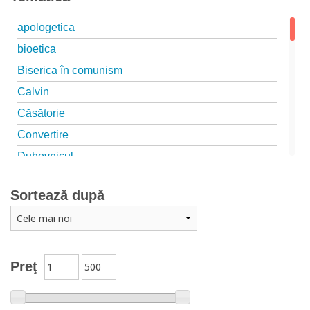
apologetica
bioetica
Biserica în comunism
Calvin
Căsătorie
Convertire
Duhovnicul
Educație
Sortează după
Familia creștină
isihasm
islam
Luther
Preţ
martiriu
Marturisire de Credință