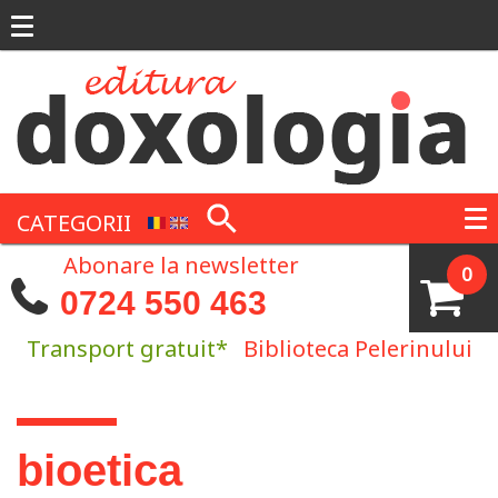
Mergi la conţinutul principal
CATEGORII
Abonare la newsletter
0
0724 550 463
Transport gratuit*
Biblioteca Pelerinului
Eşti aici
bioetica