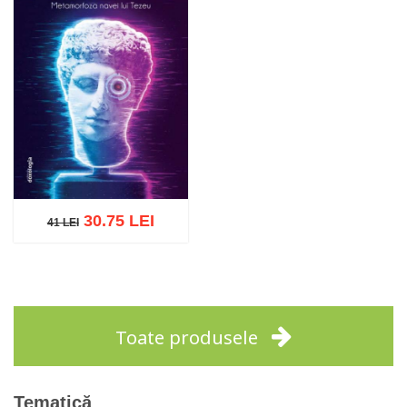
30.75 LEI
41 LEI
41 LEI
Adaugă în coș
Wishlist
Toate produsele
Tematică