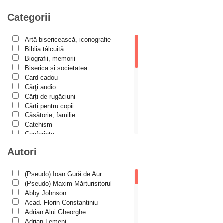
Mărturisitori
Categorii
Metafizică
Artă bisericească, iconografie
Minuni
Biblia tâlcuită
misiologie
Biografii, memorii
Biserica și societatea
Misiune Pastorală
Card cadou
Cărţi audio
paisianism
Cărți de rugăciuni
Parenting/Creșterea copiilor
Cărți pentru copii
Căsătorie, familie
Părinți duhovnicești
Catehism
Conferințe
Pe înțelesul copiilor
Cuvinte duhovniceşti
Autori
Pocăință
Dicționare
Dogmatică
Prigoana comunistă
Filocalia
(Pseudo) Ioan Gură de Aur
International Orthodox Theological
protestantism
(Pseudo) Maxim Mărturisitorul
Association
Abby Johnson
Reforma
Istoria Bisericii
Acad. Florin Constantiniu
Lecturi motivaționale
Adrian Alui Gheorghe
Rugăciune
Liturgică şi Pastorală
Adrian Lemeni