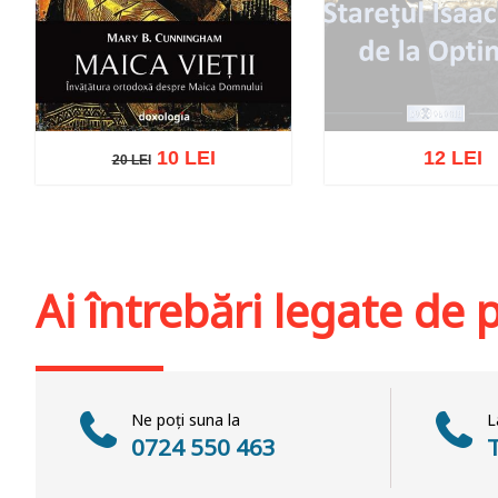
10 LEI
12 LEI
20 LEI
20 LEI
Stoc epuiz
Adaugă în coș
Wishlist
Ai întrebări legate de
Ne poți suna la
L
0724 550 463