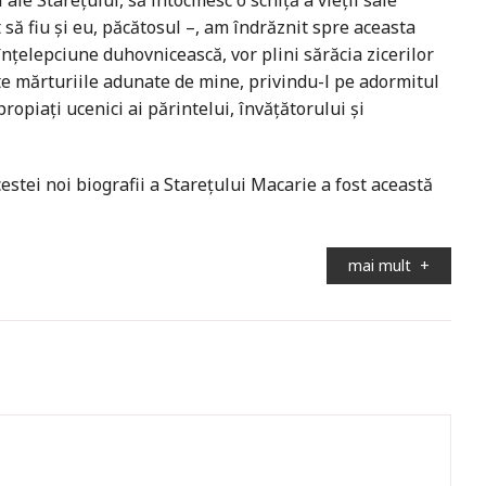
ale Stareţului, să întocmesc o schiţă a vieţii sale
să fiu şi eu, păcătosul –, am îndrăznit spre aceasta
înţelepciune duhovnicească, vor plini sărăcia zicerilor
ate mărturiile adunate de mine, privindu-l pe adormitul
propiaţi ucenici ai părintelui, învăţătorului şi
acestei noi biografii a Stareţului Macarie a fost această
mai mult
+