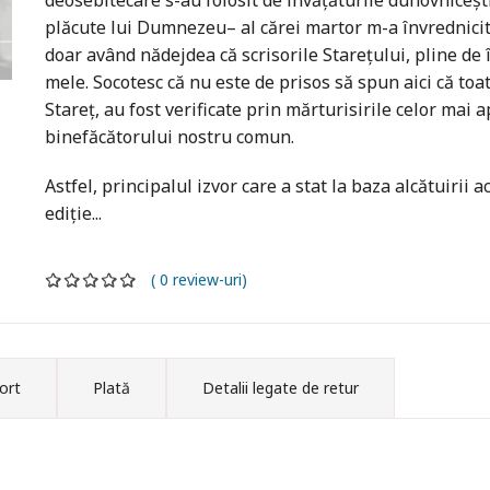
deosebitecare s-au folosit de învăţăturile duhovniceşti 
plăcute lui Dumnezeu– al cărei martor m-a învrednicit 
doar având nădejdea că scrisorile Stareţului, pline de 
mele. Socotesc că nu este de prisos să spun aici că to
Stareţ, au fost verificate prin mărturisirile celor mai a
binefăcătorului nostru comun.
Astfel, principalul izvor care a stat la baza alcătuirii 
ediţie...
( 0 review-uri)
ort
Plată
Detalii legate de retur