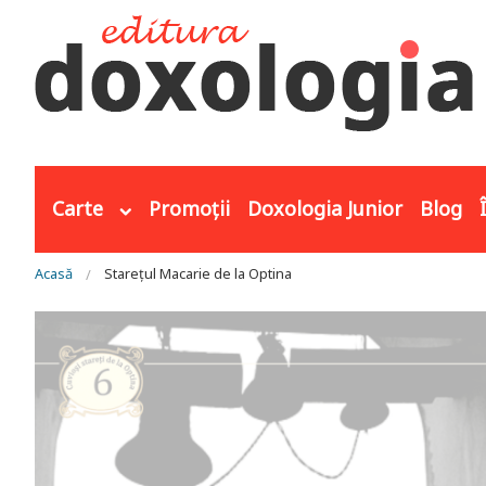
Mergi la conţinutul principal
Carte
Promoții
Doxologia Junior
Blog
Eşti aici
Acasă
Starețul Macarie de la Optina