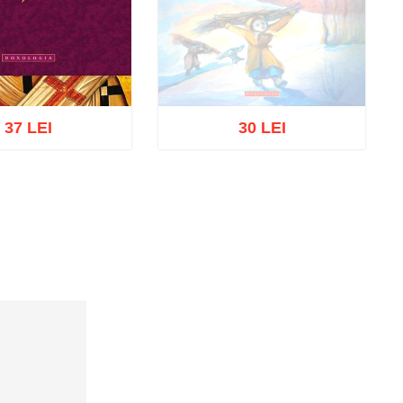
37 LEI
30 LEI
Stoc epuizat
ă în coș
Wishlist