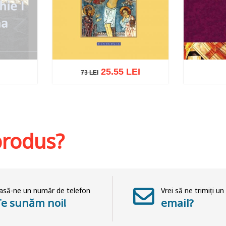
25.55 LEI
73 LEI
73 LEI
at
Adaugă în coș
Wishlist
Adaug
 produs?
asă-ne un număr de telefon
Vrei să ne trimiți un
Te sunăm noi!
email?