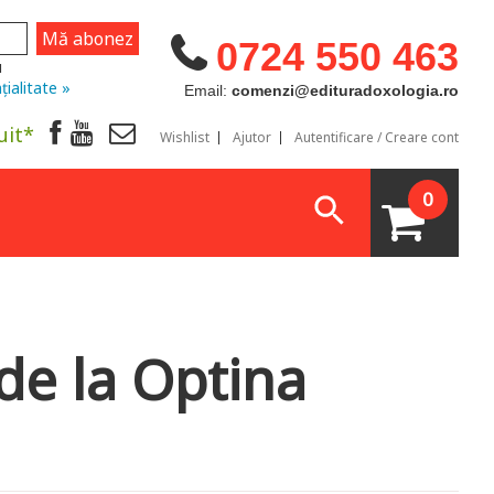
0724 550 463
u
țialitate »
Email:
comenzi@edituradoxologia.ro
uit*
Wishlist
Ajutor
Autentificare / Creare cont
0
de la Optina