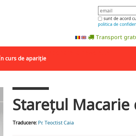
sunt de acord c
politica de confiden
Transport grat
Abonare la newsletter
În curs de apariție
Starețul Macarie 
Traducere:
Pr. Teoctist Caia