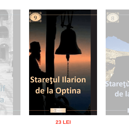
Adau
ist
Adaugă în coș
Wishlist
23 LEI