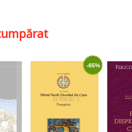
t
S
Adaugă în coș
Wishlist
i cumpărat
-65%