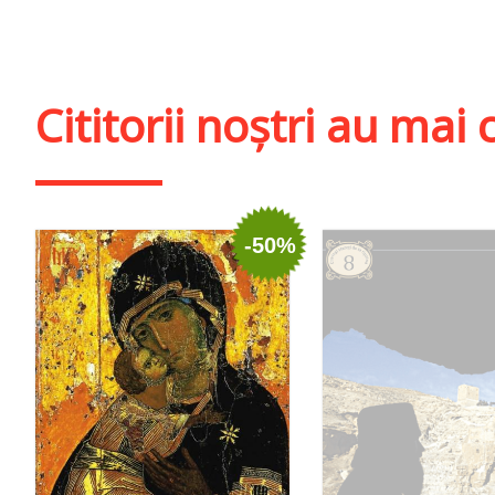
Stoc epuiza
Adaugă în coș
Wishlist
Cititorii noștri au ma
-50%