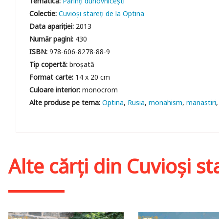
Tematică:
Părinți duhovnicești
Colectie:
Cuvioși stareți de la Optina
Data apariției:
2013
Număr pagini:
430
ISBN:
978-606-8278-88-9
Tip copertă:
broșată
Format carte:
14 x 20 cm
Culoare interior:
monocrom
Optina
Rusia
monahism
manastiri
Alte cărți din
Cuvioși st