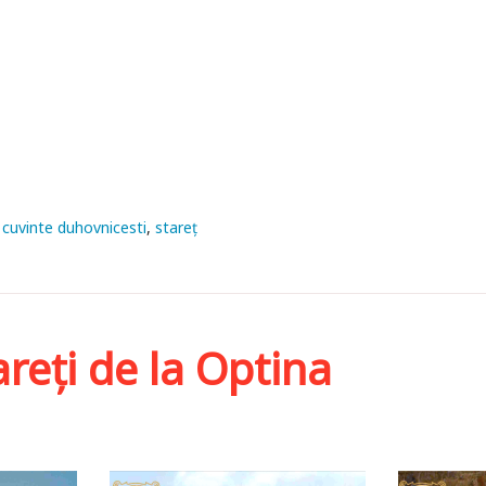
cuvinte duhovnicesti
stareţ
areți de la Optina