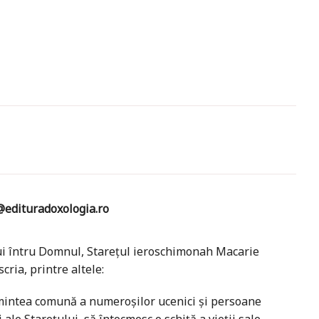
edituradoxologia.ro
ului întru Domnul, Stareţul ieroschimonah Macarie
cria, printre altele:
ămintea comună a numeroşilor ucenici şi persoane