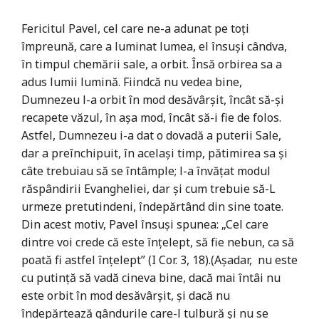
Fericitul Pavel, cel care ne-a adunat pe toţi
împreună, care a luminat lumea, el însuşi cândva,
în timpul chemării sale, a orbit. Însă orbirea sa a
adus lumii lumină. Fiindcă nu vedea bine,
Dumnezeu l-a orbit în mod desăvârşit, încât să-şi
recapete văzul, în aşa mod, încât să-i fie de folos.
Astfel, Dumnezeu i-a dat o dovadă a puterii Sale,
dar a preînchipuit, în acelaşi timp, pătimirea sa şi
câte trebuiau să se întâmple; l-a învăţat modul
răspândirii Evangheliei, dar şi cum trebuie să-L
urmeze pretutindeni, îndepărtând din sine toate.
Din acest motiv, Pavel însuşi spunea: „Cel care
dintre voi crede că este înţelept, să fie nebun, ca să
poată fi astfel înţelept” (I Cor. 3, 18).(Aşadar, nu este
cu putinţă să vadă cineva bine, dacă mai întâi nu
este orbit în mod desăvârşit, şi dacă nu
îndepărtează gândurile care-l tulbură şi nu se