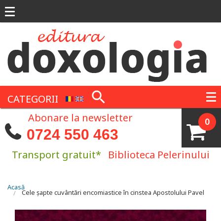
Mergi la conţinutul principal
CATEGORII
Abonare la newsletter
0
0724 550 463
Transport gratuit*
Biblioteca Pelerinului
Eşti aici
Acasă
Cele șapte cuvântări encomiastice în cinstea Apostolului Pavel