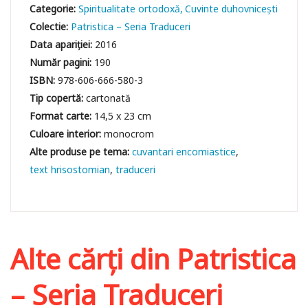
Categorie:
Spiritualitate ortodoxă
Cuvinte duhovniceşti
Colectie:
Patristica – Seria Traduceri
Data apariției:
2016
Număr pagini:
190
ISBN:
978-606-666-580-3
Tip copertă:
cartonată
Format carte:
14,5 x 23 cm
Culoare interior:
monocrom
cuvantari encomiastice
text hrisostomian
traduceri
Alte cărți din
Patristica
– Seria Traduceri