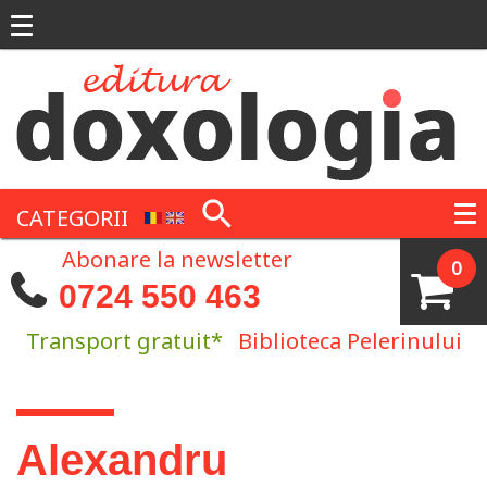
Mergi la conţinutul principal
CATEGORII
Abonare la newsletter
0
0724 550 463
Transport gratuit*
Biblioteca Pelerinului
Eşti aici
Alexandru