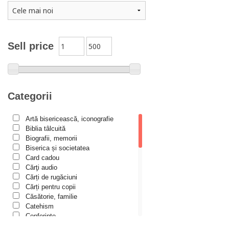
Alexandra Rotariu
Alexandra Schmalzbach
Alexandru Creţu
Sell price
Alexandru Elian
Alexandru Huțanu
Alexandru Lascarov-Moldovanu
Categorii
Alexandru Mihăilă
Artă bisericească, iconografie
Alexandru Rădescu
Biblia tâlcuită
Alexandru Tkacenko
Biografii, memorii
Biserica și societatea
Alexis Torrance
Card cadou
Cărţi audio
Alina Ana Nistor
Cărți de rugăciuni
Alphonse de LAMARTINE
Cărți pentru copii
Căsătorie, familie
Amy Parker
Catehism
Conferințe
Ana Iacov
Cuvinte duhovniceşti