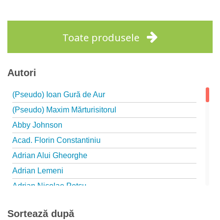
Adaugă în coș
Wishlist
Toate produsele
Autori
(Pseudo) Ioan Gură de Aur
(Pseudo) Maxim Mărturisitorul
Abby Johnson
Acad. Florin Constantiniu
Adrian Alui Gheorghe
Adrian Lemeni
Adrian Nicolae Petcu
Adrian Papahagi
Sortează după
Adriana Petrescu