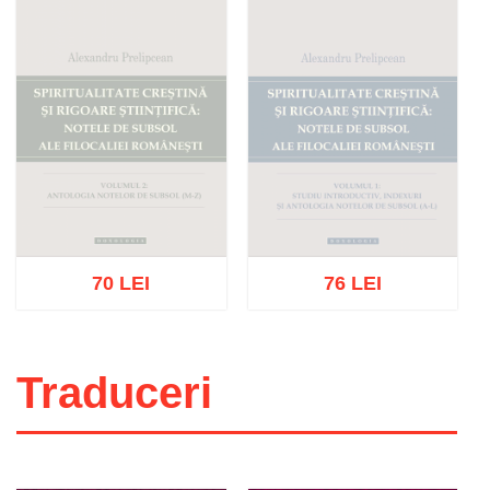
70 LEI
76 LEI
Stoc epuizat
Stoc epuizat
Traduceri