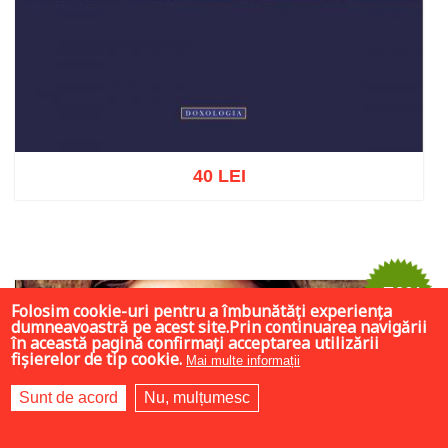
40 LEI
Adaugă în coș
Wishlist
-70%
Folosim cookie-uri pentru a îmbunătăți experiența
dumneavoastră pe acest site.Prin continuarea navigării
în această pagină confirmați acceptarea utilizării
fișierelor de tip cookie.
Mai multe informații
Sunt de acord
Nu, mulțumesc