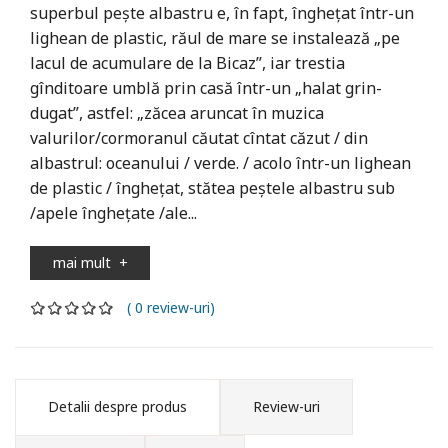
superbul pește albastru e, în fapt, înghețat într-un
lighean de plastic, răul de mare se instalează „pe
lacul de acumulare de la Bicaz”, iar trestia
gînditoare umblă prin casă într-un „halat grin­
dugat”, astfel: „zăcea aruncat în muzica
valurilor/cormoranul căutat cîntat căzut / din
albastrul: oceanului / verde. / acolo într-un lighean
de plastic / înghețat, stătea peștele albastru sub
/apele înghețate /ale...
mai mult
+
( 0 review-uri)
Detalii despre produs
Review-uri