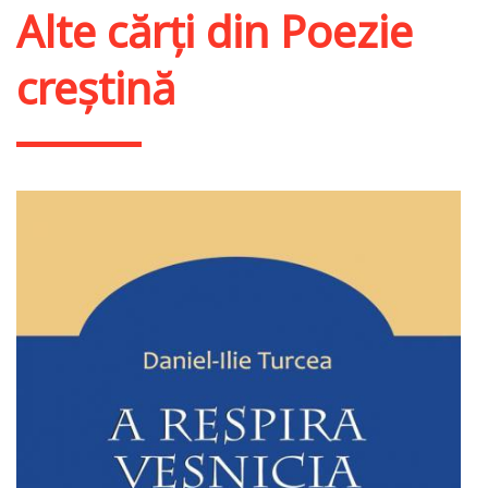
Alte cărți din
Poezie
creștină