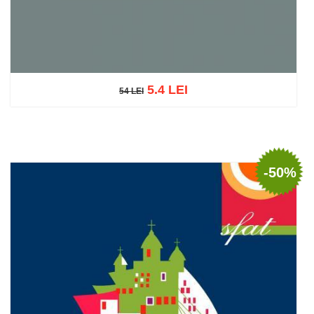
5.4 LEI
54 LEI
54 LEI
Adaugă în coș
Wishlist
-50%