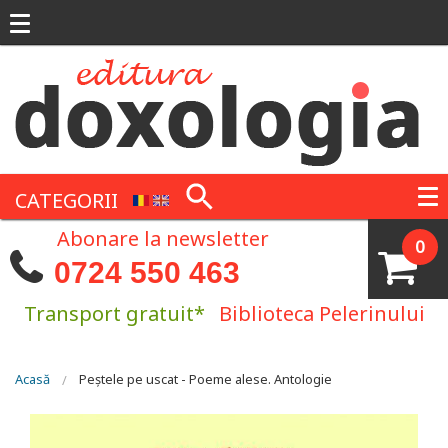
Mergi la conţinutul principal
CATEGORII
Abonare la newsletter
0
0724 550 463
Transport gratuit*
Biblioteca Pelerinului
Eşti aici
Acasă
Peştele pe uscat - Poeme alese. Antologie