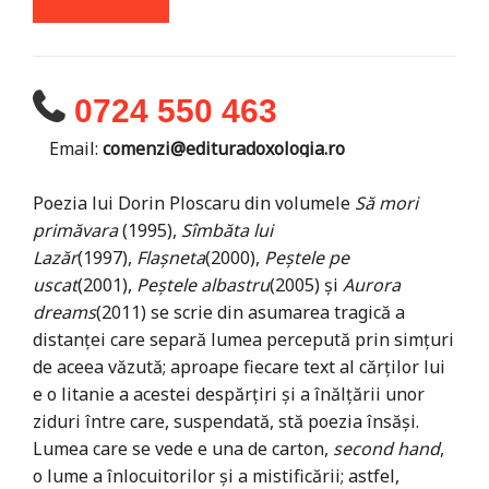
0724 550 463
Email:
comenzi@edituradoxologia.ro
Poezia lui Dorin Ploscaru din volumele
Să mori
primăvara
(1995),
Sîmbăta lui
Lazăr
(1997),
Flașneta
(2000),
Peștele pe
uscat
(2001),
Peștele albastru
(2005) și
Aurora
dreams
(2011) se scrie din asumarea tragică a
distanței care separă lumea percepută prin simțuri
de aceea văzută; aproape fiecare text al cărților lui
e o litanie a acestei despărțiri și a înălțării unor
ziduri între care, suspendată, stă poezia însăși.
Lumea care se vede e una de carton,
second hand
,
o lume a înlocui­torilor și a mistificării; astfel,