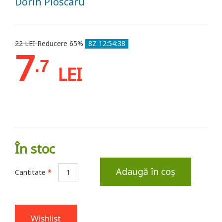
Dorin Ploscaru
22 LEI
Reducere 65%
8Z 12:54:36
7
.7
LEI
În stoc
Adaugă în coș
Cantitate
*
Wishlist