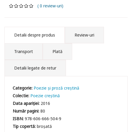
( 0 review-uri)
Detalii despre produs
Review-uri
Transport
Plată
Detalii legate de retur
Categorie:
Poezie și proză creștină
Colectie:
Poezie creștină
Data apariției:
2016
Număr pagini:
80
ISBN:
978-606-666-504-9
Tip copertă:
broșată