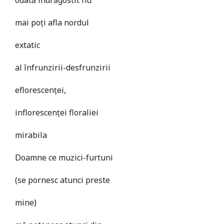
mai poți afla nordul
extatic
al înfrunzirii-desfrunzirii
eflorescenței,
inflorescenței floraliei
mirabila
Doamne ce muzici-furtuni
(se pornesc atunci preste
mine)