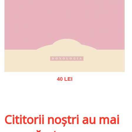
40 LEI
Stoc epuizat
Cititorii noștri au mai