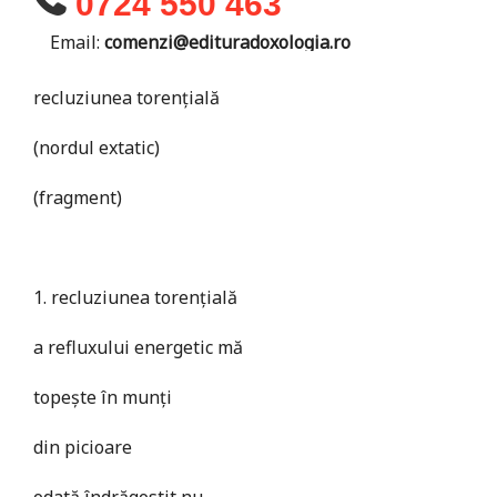
0724 550 463
Email:
comenzi@edituradoxologia.ro
recluziunea torențială
(nordul extatic)
(fragment)
1. recluziunea torențială
a refluxului energetic mă
topește în munți
din picioare
odată îndrăgostit nu