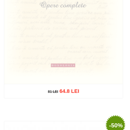
64.8 LEI
81 LEI
81 LEI
Stoc epuizat
-50%