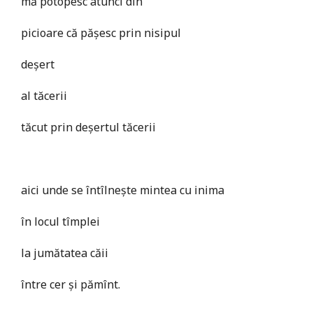
mă potopesc atunci din
picioare că pășesc prin nisipul
deșert
al tăcerii
tăcut prin deșertul tăcerii
aici unde se întîlnește mintea cu inima
în locul tîmplei
la jumătatea căii
între cer și pămînt.