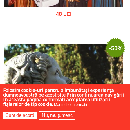
48 LEI
Adaugă în coș
Wishlist
-50%
Folosim cookie-uri pentru a îmbunătăți experiența
dumneavoastră pe acest site.Prin continuarea navigării
în această pagină confirmați acceptarea utilizării
fișierelor de tip cookie.
Mai multe informații
Sunt de acord
Nu, mulțumesc