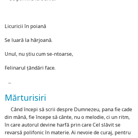
Licuricii în poiană
Se luară la hârjoană.
Unul, nu ştiu cum se-ntoarse,
Felinarul ţăndări face.
...
Mărturisiri
Când începi să scrii despre Dumnezeu, pana fie cade
din mână, fie începe să cânte, nu o melodie, ci un ritm,
în care autorul devine harfă prin care Cel slăvit se
revarsă polifonic în materie. Ai nevoie de curaj, pentru