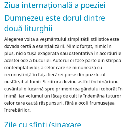
Ziua internațională a poeziei
Dumnezeu este dorul dintre
două liturghii
Alegerea voită a veșmântului simplității stilistice este
dovada certă a esențializării. Nimic forțat, nimic în
plus, nicio tușă exagerată sau ostentativă în acordurile
acestei ode a bucuriei. Autorul ei face parte din stirpea
contemplativilor, a celor care se minunează cu
recunoștință în fața fiecărei piese din puzzle-ul
nesfârșit al lumii. Scriitura devine astfel închinăciune,
cuvântul o lucarnă spre primenirea gândului coborât în
inimă, iar volumul un lăcaș de cult la îndemâna tuturor
celor care caută răspunsuri, fără a ocoli frumusețea
întrebărilor...
Zile cu sfinți (sinaxare,