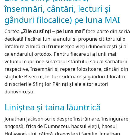
însemnări, cântări, lecturi şi
gânduri filocalice) pe luna MAI
Cartea
„Zile cu sfinți – pe luna mai”
face parte din seria
dedicată fiecărei luni a anului și propune cititorului o
întâlnire zilnică cu frumusețea vieții duhovnicești și a
calendarului ortodox. Pentru fiecare zi a lunii mai,
volumul cuprinde sinaxarul sfântului sau al sărbătorii
respective, însemnări și repere folositoare, cântări din
slujbele Bisericii, lecturi ziditoare și gânduri filocalice
din scrierile Sfinților Părinți și ale altor autori
duhovnicești.
Liniștea și taina lăuntrică
Jonathan Jackson scrie despre înstrăinare, însingurare,
angoasă, frica de Dumnezeu, haosul vieții, haosul
Hollywod-ului, căință, dragoste și familie. Jonathan