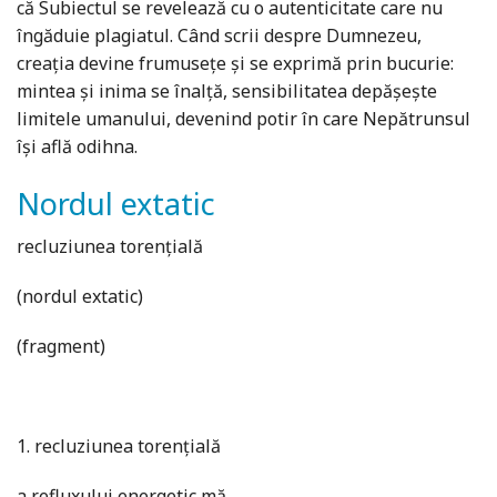
că Subiectul se revelează cu o autenticitate care nu
îngăduie plagiatul. Când scrii despre Dumnezeu,
creaţia devine frumuseţe şi se exprimă prin bucurie:
mintea şi inima se înalţă, sensibilitatea depăşeşte
limitele umanului, devenind potir în care Nepătrunsul
îşi află odihna.
Nordul extatic
recluziunea torențială
(nordul extatic)
(fragment)
1. recluziunea torențială
a refluxului energetic mă