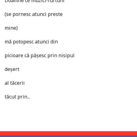
Doamne ce muzici-furtuni
(se pornesc atunci preste
mine)
mă potopesc atunci din
picioare că pășesc prin nisipul
deșert
al tăcerii
tăcut prin...