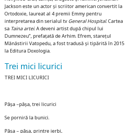
Jackson este un actor şi scriitor american convertit la
Ortodoxie, laureat al 4 premii Emmy pentru
interpretarea din serialul tv
General Hospital
. Cartea
sa
Taina artei
. A deveni artist după chipul lui
Dumnezeu”, prefaţată de Arhim. Efrem, stareţul
Mănăstirii Vatopedu, a fost tradusă şi tipărită în 2015
la Editura Doxologia.
Trei mici licurici
TREI MICI LICURICI
Pâşa –pâşa, trei licurici
Se porniră la bunici.
Pâşa – pâşa, printre ierbi,