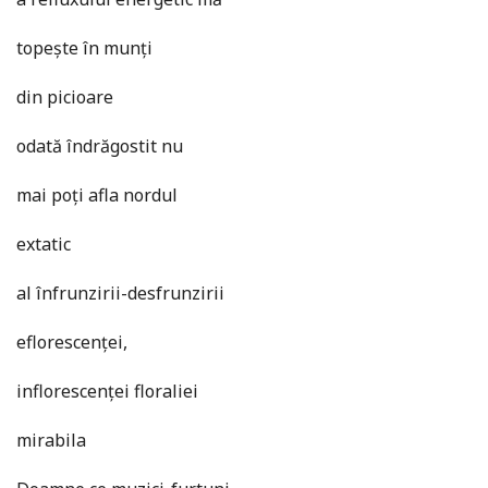
topește în munți
din picioare
odată îndrăgostit nu
mai poți afla nordul
extatic
al înfrunzirii-desfrunzirii
eflorescenței,
inflorescenței floraliei
mirabila