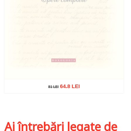
64.8 LEI
81 LEI
81 LEI
Stoc epuizat
Ai întrebări legate de