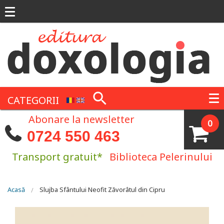
Mergi la conţinutul principal
CATEGORII
Abonare la newsletter
0
0724 550 463
Transport gratuit*
Biblioteca Pelerinului
Eşti aici
Acasă
Slujba Sfântului Neofit Zăvorâtul din Cipru