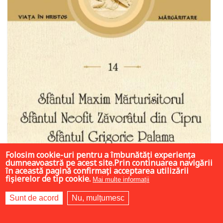
Folosim cookie-uri pentru a îmbunătăți experiența
dumneavoastră pe acest site.Prin continuarea navigării
în această pagină confirmați acceptarea utilizării
fișierelor de tip cookie.
Mai multe informații
Sunt de acord
Nu, mulțumesc