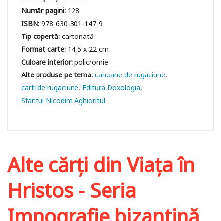
Număr pagini:
128
ISBN:
978-630-301-147-9
Tip copertă:
cartonată
Format carte:
14,5 x 22 cm
Culoare interior:
policromie
canoane de rugaciune
carti de rugaciune
Editura Doxologia
Sfantul Nicodim Aghioritul
Alte cărți din
Viața în
Hristos - Seria
Imnografie bizantină