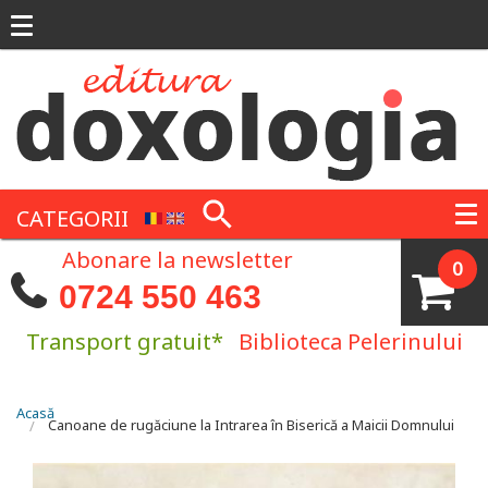
Mergi la conţinutul principal
CATEGORII
Abonare la newsletter
0
0724 550 463
Transport gratuit*
Biblioteca Pelerinului
Eşti aici
Acasă
Canoane de rugăciune la Intrarea în Biserică a Maicii Domnului