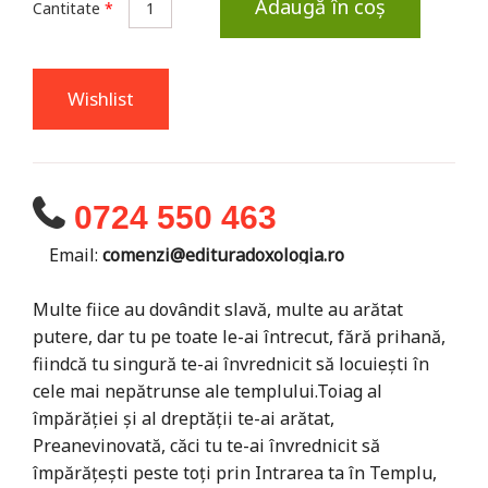
Adaugă în coș
Cantitate
*
Wishlist
0724 550 463
Email:
comenzi@edituradoxologia.ro
Multe fiice au dovândit slavă, multe au arătat
putere, dar tu pe toate le-ai întrecut, fără prihană,
fiindcă tu singură te-ai învrednicit să locuiești în
cele mai nepătrunse ale templului.Toiag al
împărăției și al dreptății te-ai arătat,
Preanevinovată, căci tu te-ai învrednicit să
împărățești peste toți prin Intrarea ta în Templu,