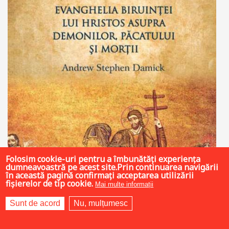
Folosim cookie-uri pentru a îmbunătăți experiența
dumneavoastră pe acest site.Prin continuarea navigării
în această pagină confirmați acceptarea utilizării
fișierelor de tip cookie.
Mai multe informații
Sunt de acord
Nu, mulțumesc