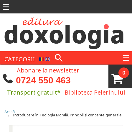
Mergi la conţinutul principal
CATEGORII
Abonare la newsletter
0
0724 550 463
Transport gratuit*
Biblioteca Pelerinului
Eşti aici
Acasă
Introducere în Teologia Morală. Principii și concepte generale