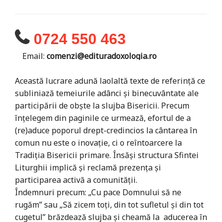
0724 550 463
Email:
comenzi@edituradoxologia.ro
Această lucrare adună laolaltă texte de referință ce
subliniază temeiurile adânci și binecuvântate ale
participării de obște la slujba Bisericii. Precum
înțelegem din paginile ce urmează, efortul de a
(re)aduce poporul drept-credincios la cântarea în
comun nu este o inovație, ci o reîntoarcere la
Tradiția Bisericii primare. Însăși structura Sfintei
Liturghii implică și reclamă prezența și
participarea activă a comunității.
Îndemnuri precum: „Cu pace Domnului să ne
rugăm” sau „Să zicem toți, din tot sufletul și din tot
cugetul” brăzdează slujba și cheamă la aducerea în