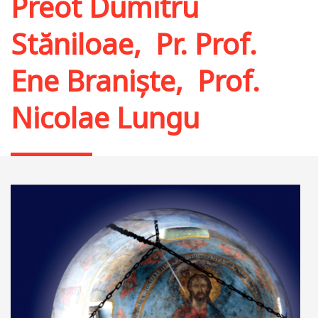
Preot Dumitru
Stăniloae
,
Pr. Prof.
Ene Braniște
,
Prof.
Nicolae Lungu