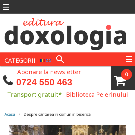
Mergi la conţinutul principal
CATEGORII
Abonare la newsletter
0
0724 550 463
Transport gratuit*
Biblioteca Pelerinului
Eşti aici
Acasă
Despre cântarea în comun în biserică