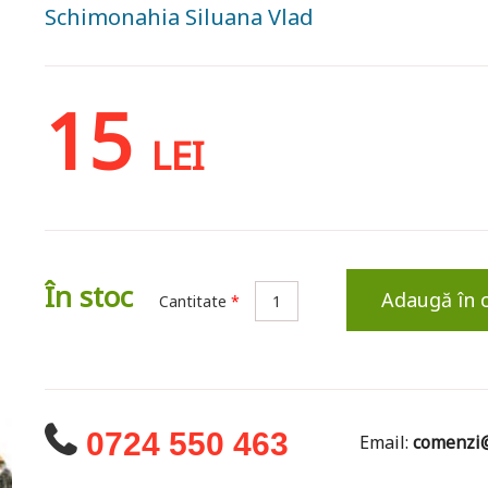
Schimonahia Siluana Vlad
15
LEI
În stoc
Adaugă în 
Cantitate
*
0724 550 463
Email:
comenzi@