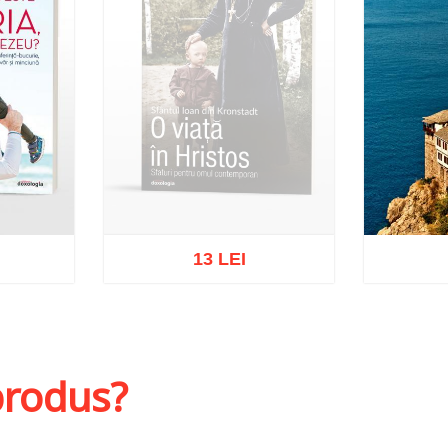
13 LEI
Stoc epuizat
Adaug
hlist
 produs?