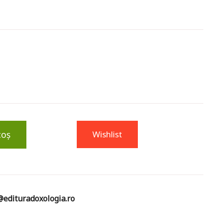
coș
Wishlist
edituradoxologia.ro