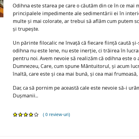
Odihna este starea pe care o căutăm din ce în ce mai mu
principalele impedimente ale sedimentării ei în interio
multe și mai colorate, ar trebui să aflăm cum putem sc
și trupește.
Un părinte filocalic ne învață că fiecare ființă caută ș
odihna nu este lene, nu este inerție, ci trăirea în luc
pentru noi. Avem nevoie să realizăm că odihna este o ac
Dumnezeu, Care, cum spune Mântuitorul, și acum lucre
înaltă, care este și cea mai bună, și cea mai frumoasă
Dar, ca să pornim pe această cale este nevoie să-i urâ
Dușmanii...
( 0 review-uri)