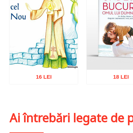
16 LEI
18 LEI
Adaugă în coș
Wishlist
Adaugă în coș
Wis
Ai întrebări legate de