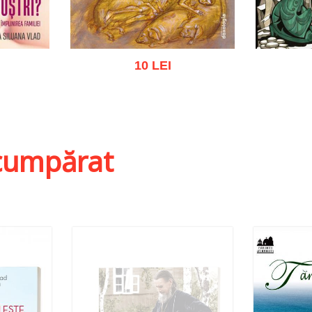
10 LEI
ist
Adaugă în coș
Wishlist
Adau
i cumpărat