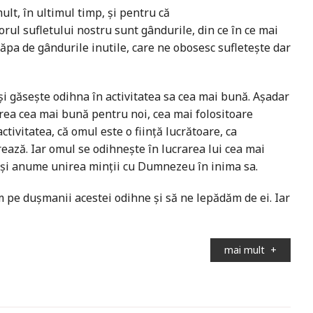
lt, în ultimul timp, și pentru că
rul sufletului nostru sunt gândurile, din ce în ce mai
ăpa de gândurile inutile, care ne obosesc sufletește dar
i-și găsește odihna în activitatea sa cea mai bună. Așadar
rarea cea mai bună pentru noi, cea mai folositoare
tivitatea, că omul este o ființă lucrătoare, ca
ază. Iar omul se odihnește în lucrarea lui cea mai
, și anume unirea minții cu Dumnezeu în inima sa.
m pe dușmanii acestei odihne și să ne lepădăm de ei. Iar
mai mult
+