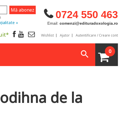
0724 550 463
u
țialitate »
Email:
comenzi@edituradoxologia.ro
uit*
Wishlist
Ajutor
Autentificare / Creare cont
0
odihna de la