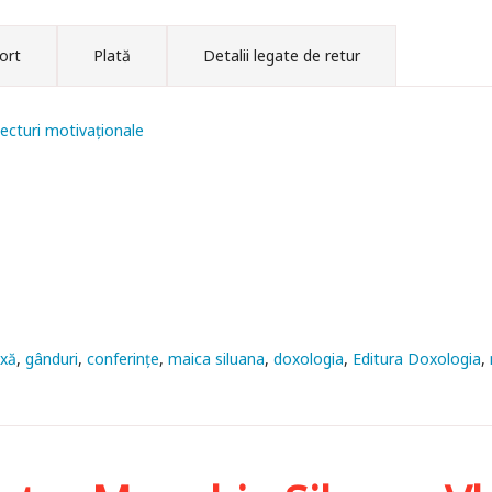
ort
Plată
Detalii legate de retur
ecturi motivaționale
oxă
gânduri
conferințe
maica siluana
doxologia
Editura Doxologia