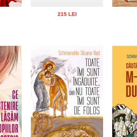
215 LEI
ist
Adaugă în coș
Wishlist
Adau