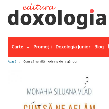
Mergi la conţinutul principal
Carte
Promoții
Doxologia Junior
Blog
Eşti aici
Acasă
Cum să ne aflăm odihna de la gânduri