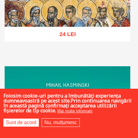
24 LEI
Adaugă în coș
Wishlist
Folosim cookie-uri pentru a îmbunătăți experiența
dumneavoastră pe acest site.Prin continuarea navigării
în această pagină confirmați acceptarea utilizării
fișierelor de tip cookie.
Mai multe informații
Sunt de acord
Nu, mulțumesc