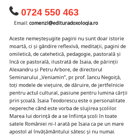
0724 550 463
Email:
comenzi@edituradoxologia.ro
Aceste nemeşteşugite pagini nu sunt doar istorie
moartă, ci şi gândire reflexivă, meditaţii, pagini de
omiletică, de catehetică, pedagogie, pastorală şi
încă ce pastorală, ilustrată de Isaia, de părinţii
Alexandru şi Petru Arbore, de directorul
Seminarului ,,Veniamin”, pr. prof. Iancu Negoiţă,
toţi modele de vieţuire, de dăruire, de jertfelnicie
pentru actul cultural, pasiune pentru lumina cărţii
prin şcoală. Isaia Teodorescu este o personalitate
nepereche când este vorba de slujirea şcolilor.
Marea lui dorinţă de a se înfiinţa şcoli în toate
satele României ni-l arată pe Isaia ca pe un mare
apostol al învăţământului sătesc şi nu numai.