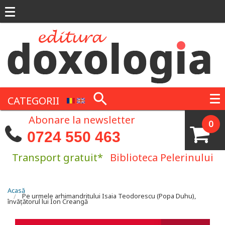
Mergi la conţinutul principal
CATEGORII
Abonare la newsletter
0
0724 550 463
Transport gratuit*
Biblioteca Pelerinului
Eşti aici
Acasă
Pe urmele arhimandritului Isaia Teodorescu (Popa Duhu),
învățătorul lui Ion Creangă