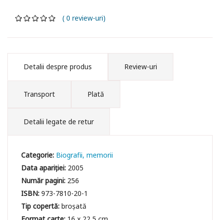
( 0 review-uri)
Detalii despre produs
Review-uri
Transport
Plată
Detalii legate de retur
Categorie:
Biografii, memorii
Data apariției:
2005
Număr pagini:
256
ISBN:
973-7810-20-1
Tip copertă:
broșată
Format carte:
16 x 22,5 cm