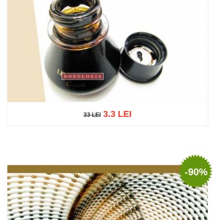
3.3 LEI
33 LEI
33 LEI
Adaugă în coș
Wishlist
-90%