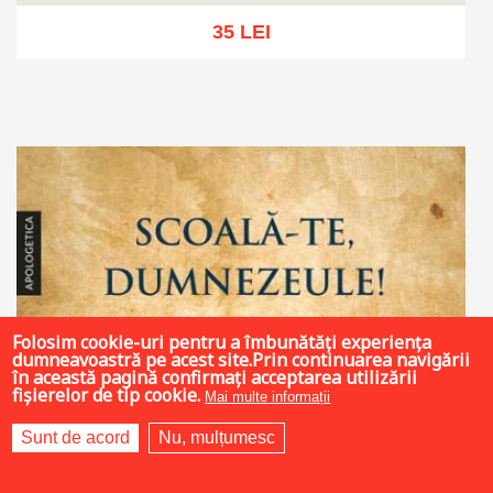
35 LEI
Adaugă în coș
Wishlist
Folosim cookie-uri pentru a îmbunătăți experiența
dumneavoastră pe acest site.Prin continuarea navigării
în această pagină confirmați acceptarea utilizării
fișierelor de tip cookie.
Mai multe informații
Sunt de acord
Nu, mulțumesc