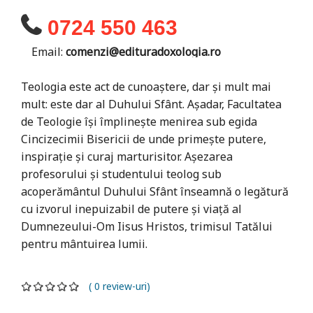
0724 550 463
Email:
comenzi@edituradoxologia.ro
Teologia este act de cunoaștere, dar și mult mai
mult: este dar al Duhului Sfânt. Așadar, Facultatea
de Teologie își împlinește menirea sub egida
Cincizecimii Bisericii de unde primește putere,
inspirație și curaj marturisitor. Așezarea
profesorului și studentului teolog sub
acoperământul Duhului Sfânt înseamnă o legătură
cu izvorul inepuizabil de putere și viață al
Dumnezeului-Om Iisus Hristos, trimisul Tatălui
pentru mântuirea lumii.
( 0 review-uri)