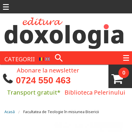
Mergi la conţinutul principal
CATEGORII
Abonare la newsletter
0
0724 550 463
Transport gratuit*
Biblioteca Pelerinului
Eşti aici
Acasă
Facultatea de Teologie în misiunea Bisericii